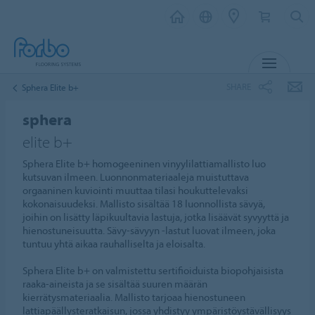
MENU
SHARE
Sphera Elite b+
sphera
elite b+
Sphera Elite b+ homogeeninen vinyylilattiamallisto luo
kutsuvan ilmeen. Luonnonmateriaaleja muistuttava
orgaaninen kuviointi muuttaa tilasi houkuttelevaksi
kokonaisuudeksi. Mallisto sisältää 18 luonnollista sävyä,
joihin on lisätty läpikuultavia lastuja, jotka lisäävät syvyyttä ja
hienostuneisuutta. Sävy-sävyyn -lastut luovat ilmeen, joka
tuntuu yhtä aikaa rauhalliselta ja eloisalta.
Sphera Elite b+ on valmistettu sertifioiduista bio­pohjaisista
raaka-aineista ja se sisältää suuren määrän
kierrätysmateriaalia. Mallisto tarjoaa hienostuneen
lattiapäällysteratkaisun, jossa yhdistyy ympäristöystävällisyys