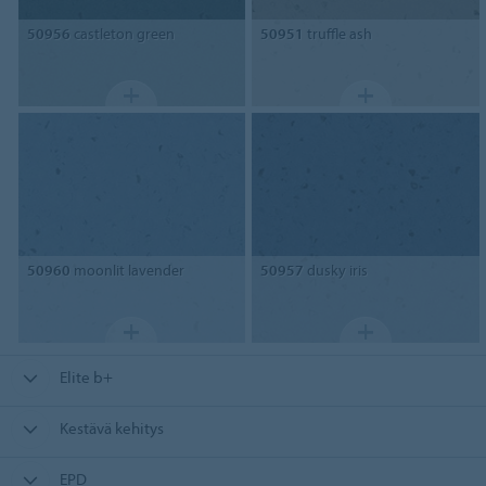
50956
castleton green
50951
truffle ash
50960
moonlit lavender
50957
dusky iris
Elite b+
Kestävä kehitys
EPD