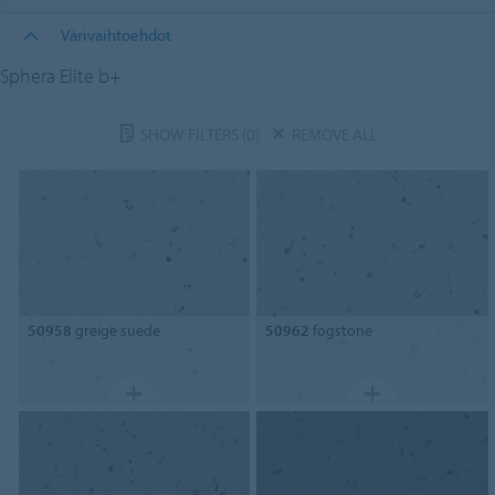
Värivaihtoehdot
Sphera Elite b+
SHOW FILTERS
(0)
REMOVE ALL
50958
greige suede
50962
fogstone