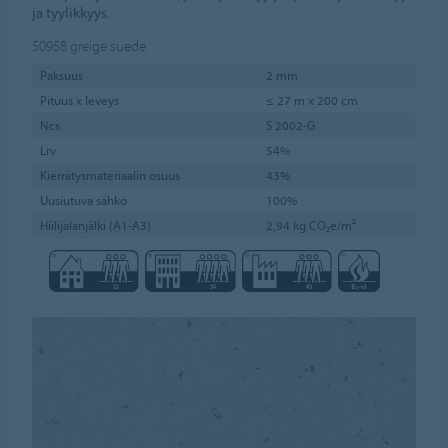
ja tyylikkyys.
50958
greige suede
Paksuus
2 mm
Pituus x leveys
≤ 27 m x 200 cm
Ncs
S 2002-G
Lrv
54%
Kierrätysmateriaalin osuus
43%
Uusiutuva sähkö
100%
Hiilijalanjälki (A1-A3)
2,94 kg CO₂e/m²