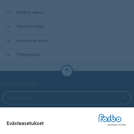
Kuvat & videot
Tekniset tiedot
Asennus ja hoito
Yhteystiedot
Forbo Websites
Forbo Group
Forbo Flooring Systems
Evästeasetukset
Forbo Movement Systems