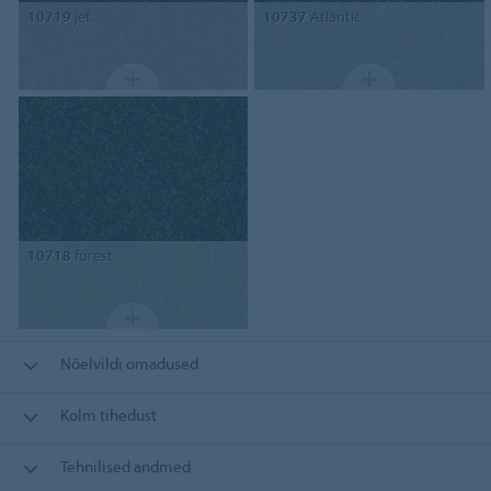
10719
jet
10737
Atlantic
10718
forest
Nõelvildi omadused
Kolm tihedust
Tehnilised andmed