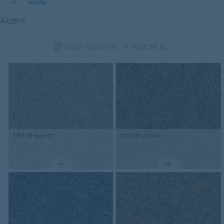
Toode
Akzent
SHOW FILTERS
(0)
REMOVE ALL
10710
quartz
10700
smoke