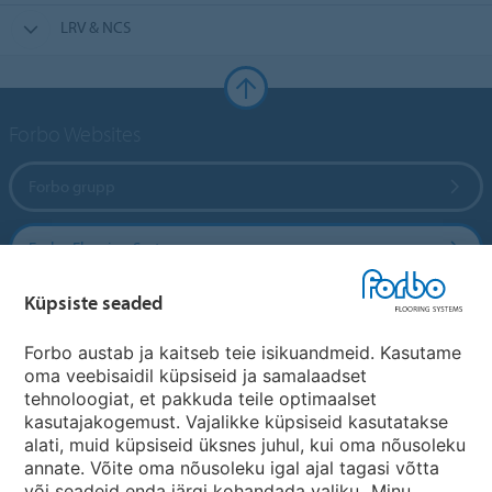
LRV & NCS
Forbo Websites
Forbo grupp
Forbo Flooring Systems
Küpsiste seaded
Forbo Movement Systems
Forbo austab ja kaitseb teie isikuandmeid. Kasutame
oma veebisaidil küpsiseid ja samalaadset
tehnoloogiat, et pakkuda teile optimaalset
Riikide saidid
kasutajakogemust. Vajalikke küpsiseid kasutatakse
alati, muid küpsiseid üksnes juhul, kui oma nõusoleku
Vali oma riik
annate. Võite oma nõusoleku igal ajal tagasi võtta
või seadeid enda järgi kohandada valiku „Minu