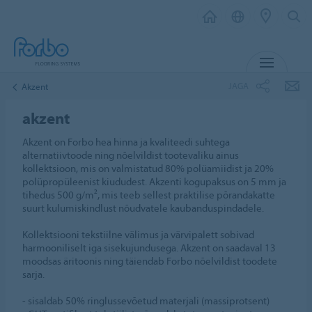
MENÜ
JAGA
Akzent
akzent
Akzent on Forbo hea hinna ja kvaliteedi suhtega
alternatiivtoode ning nõelvildist tootevaliku ainus
kollektsioon, mis on valmistatud 80% polüamiidist ja 20%
polüpropüleenist kiududest. Akzenti kogupaksus on 5 mm ja
tihedus 500 g/m², mis teeb sellest praktilise põrandakatte
suurt kulumiskindlust nõudvatele kaubanduspindadele.
Kollektsiooni tekstiilne välimus ja värvipalett sobivad
harmooniliselt iga sisekujundusega. Akzent on saadaval 13
moodsas äritoonis ning täiendab Forbo nõelvildist toodete
sarja.
- sisaldab 50% ringlussevõetud materjali (massiprotsent)