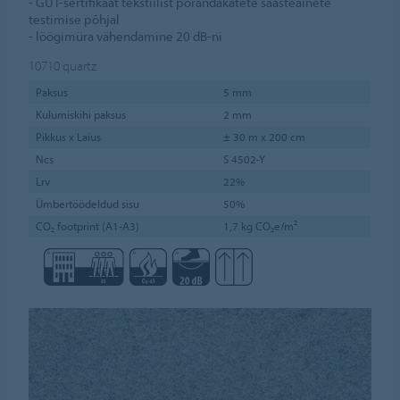
- GUT-sertifikaat tekstiilist põrandakatete saasteainete
testimise põhjal
- löögimüra vähendamine 20 dB-ni
10710
quartz
Paksus
5 mm
Kulumiskihi paksus
2 mm
Pikkus x Laius
± 30 m x 200 cm
Ncs
S 4502-Y
Lrv
22%
Ümbertöödeldud sisu
50%
CO₂ footprint (A1-A3)
1,7 kg CO₂e/m²