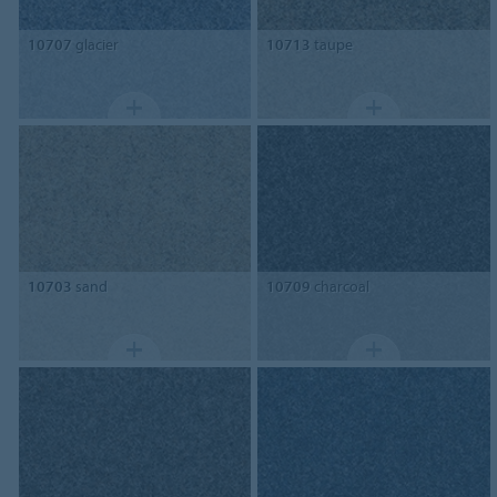
10707
glacier
10713
taupe
10703
sand
10709
charcoal