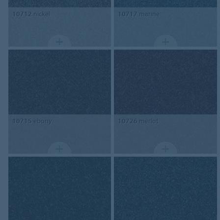
10712
nickel
10717
marine
10715
ebony
10726
merlot