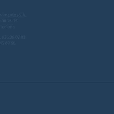
vimentos S.A.
fill 13-15
arcelona
:
93 209 07 93
245 69 60