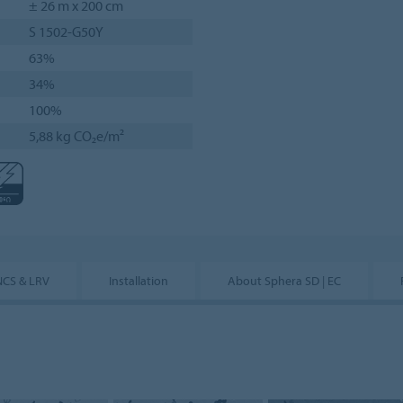
± 26 m x 200 cm
S 1502-G50Y
63%
34%
100%
5,88 kg CO₂e/m²
NCS & LRV
Installation
About Sphera SD | EC