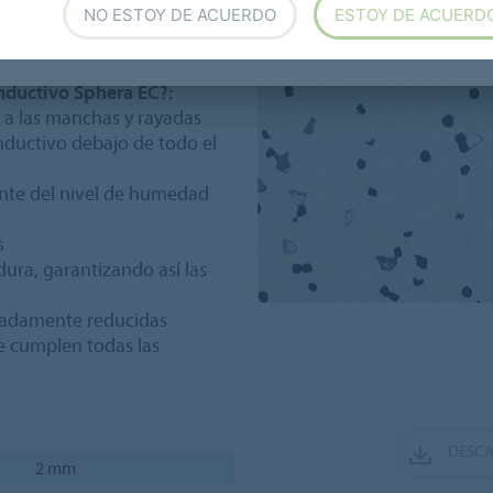
NO ESTOY DE ACUERDO
ESTOY DE ACUERD
piar, gracias a su limpia
nductivo Sphera EC?:
e a las manchas y rayadas
onductivo debajo de todo el
nte del nivel de humedad
s
dura, garantizando así las
emadamente reducidas
e cumplen todas las
DESCA
2 mm