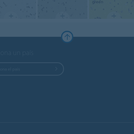
green
iona un país
ona el país