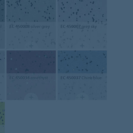
l
EC 450008
silver grey
EC 450007
grey sky
EC 450034
amethyst
EC 450037
China blue