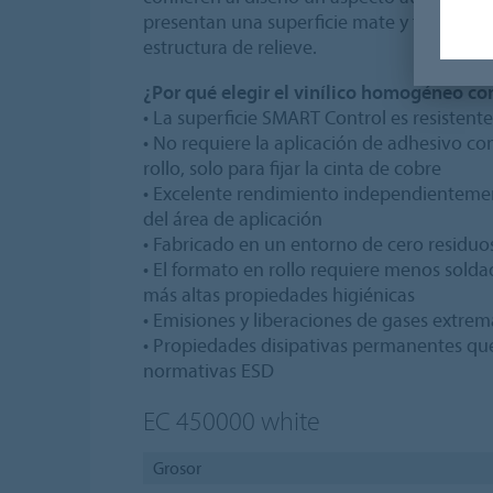
presentan una superficie mate y fácil de lim
estructura de relieve.
¿Por qué elegir el vinílico homogéneo co
• La superficie SMART Control es resistent
• No requiere la aplicación de adhesivo c
rollo, solo para fijar la cinta de cobre
• Excelente rendimiento independienteme
del área de aplicación
• Fabricado en un entorno de cero residuo
• El formato en rollo requiere menos solda
más altas propiedades higiénicas
• Emisiones y liberaciones de gases extr
• Propiedades disipativas permanentes qu
normativas ESD
EC 450000
white
Grosor