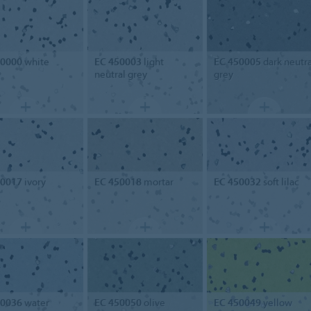
50000
white
EC 450003
light
EC 450005
dark neutra
neutral grey
grey
50017
ivory
EC 450018
mortar
EC 450032
soft lilac
50036
water
EC 450050
olive
EC 450049
yellow