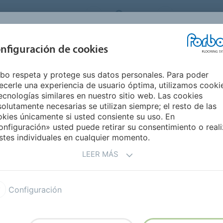
ORBO FLOORING SYSTEMS
SPAIN
Medio Ambie
INSPIRACIÓN Y
nfiguración de cookies
S
SEGMENTOS
SOSTENIBILIDAD
REFERENCIAS
M
bo respeta y protege sus datos personales. Para poder
Sphera EC
ecerle una experiencia de usuario óptima, utilizamos cooki
ecnologías similares en nuestro sitio web. Las cookies
olutamente necesarias se utilizan siempre; el resto de las
kies únicamente si usted consiente su uso. En
nfiguración» usted puede retirar su consentimiento o reali
stes individuales en cualquier momento.
LEER MÁS
omogéneo con propiedades
e garantizar un rendimiento
Configuración
artículas negras de carbono.
zan su estética y le
Los 13 colores disponibles