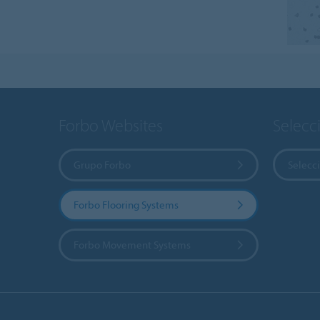
Forbo Websites
Selecc
Grupo Forbo
Selecci
Forbo Flooring Systems
Forbo Movement Systems