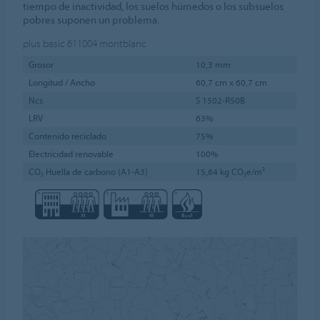
tiempo de inactividad, los suelos húmedos o los subsuelos
pobres suponen un problema.
plus basic 611004
montblanc
Grosor
10,3 mm
Longitud / Ancho
60,7 cm x 60,7 cm
Ncs
S 1502-R50B
LRV
63%
Contenido reciclado
75%
Electricidad renovable
100%
CO₂ Huella de carbono (A1-A3)
15,64 kg CO₂e/m²