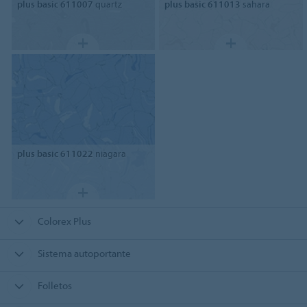
plus basic 611007
quartz
plus basic 611013
sahara
plus basic 611022
niagara
Colorex Plus
Sistema autoportante
Folletos