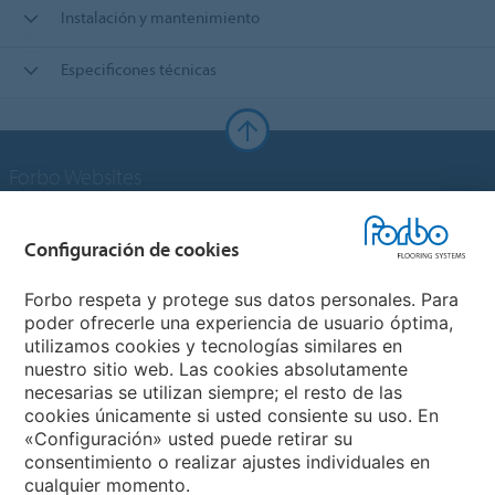
Instalación y mantenimiento
Especificones técnicas
Forbo Websites
Grupo Forbo
Configuración de cookies
Forbo Flooring Systems
Forbo respeta y protege sus datos personales. Para
poder ofrecerle una experiencia de usuario óptima,
utilizamos cookies y tecnologías similares en
Forbo Movement Systems
nuestro sitio web. Las cookies absolutamente
necesarias se utilizan siempre; el resto de las
cookies únicamente si usted consiente su uso. En
«Configuración» usted puede retirar su
Selecciona un país
consentimiento o realizar ajustes individuales en
cualquier momento.