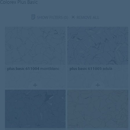
Colorex Plus Basic
SHOW FILTERS
(0)
REMOVE ALL
plus basic 611004
montblanc
plus basic 611005
adula