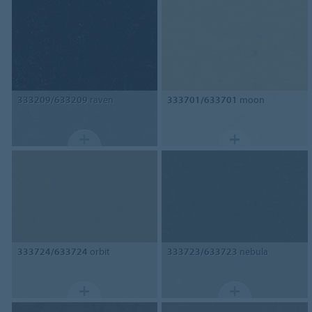
333209/633209
raven
333701/633701
moon
333724/633724
orbit
333723/633723
nebula