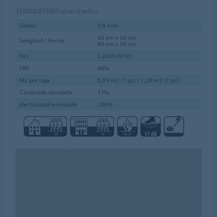
333860/633860
silver shadow
Grosor
9,8 mm
30 cm x 30 cm
Longitud / Ancho
60 cm x 30 cm
Ncs
S 2005-G70Y
LRV
48%
M2 por caja
0,63 m2 (7 pc) / 1,26 m2 (7 pc)
Contenido reciclado
17%
Electricidad renovable
100%