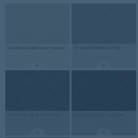
333860/633860
silver shadow
333866/633866
eternity
333872/633872
volcanic ash
333707/633707
black hole