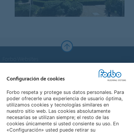
Forbo Websites
Grupo Forbo
Configuración de cookies
Forbo Flooring Systems
Forbo respeta y protege sus datos personales. Para
poder ofrecerle una experiencia de usuario óptima,
utilizamos cookies y tecnologías similares en
Forbo Movement Systems
nuestro sitio web. Las cookies absolutamente
necesarias se utilizan siempre; el resto de las
cookies únicamente si usted consiente su uso. En
«Configuración» usted puede retirar su
Selecciona un país