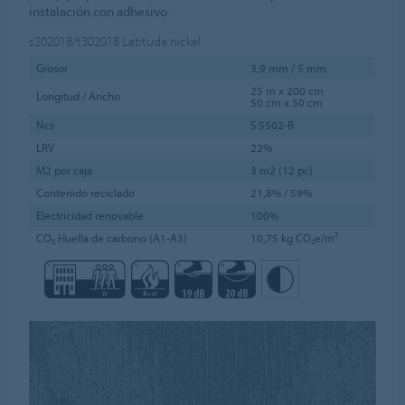
instalación con adhesivo.
s202018/t302018
Latitude nickel
Grosor
3,9 mm / 5 mm
25 m x 200 cm
Longitud / Ancho
50 cm x 50 cm
Ncs
S 5502-B
LRV
22%
M2 por caja
3 m2 (12 pc)
Contenido reciclado
21,8% / 59%
Electricidad renovable
100%
CO₂ Huella de carbono (A1-A3)
10,75 kg CO₂e/m²