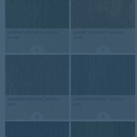
s202001/t302001
Latitude
s202077/t302077
Latitude
juniper
sand
s202049/t302049
Latitude
s202037/t302037
Latitude
linen
grey