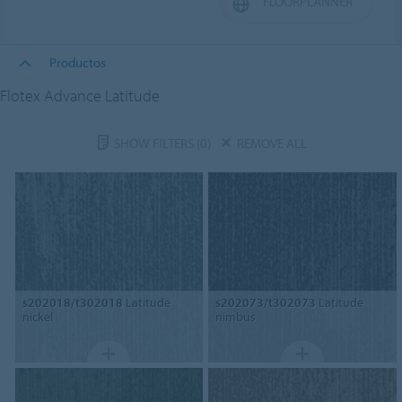
FLOORPLANNER
Productos
Flotex Advance Latitude
SHOW FILTERS
(0)
REMOVE ALL
s202018/t302018
Latitude
s202073/t302073
Latitude
nickel
nimbus