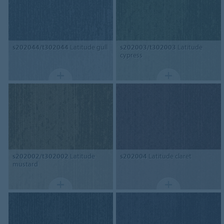
s202044/t302044
Latitude gull
s202003/t302003
Latitude
cypress
s202002/t302002
Latitude
s202004
Latitude claret
mustard