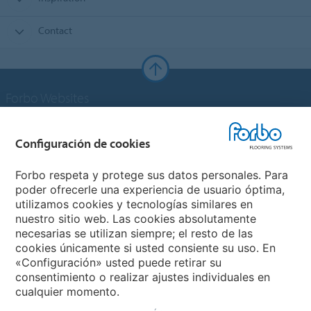
Contact
Forbo Websites
Grupo Forbo
Configuración de cookies
Forbo Flooring Systems
Forbo respeta y protege sus datos personales. Para
poder ofrecerle una experiencia de usuario óptima,
utilizamos cookies y tecnologías similares en
Forbo Movement Systems
nuestro sitio web. Las cookies absolutamente
necesarias se utilizan siempre; el resto de las
cookies únicamente si usted consiente su uso. En
«Configuración» usted puede retirar su
Selecciona un país
consentimiento o realizar ajustes individuales en
cualquier momento.
Selecciona el país