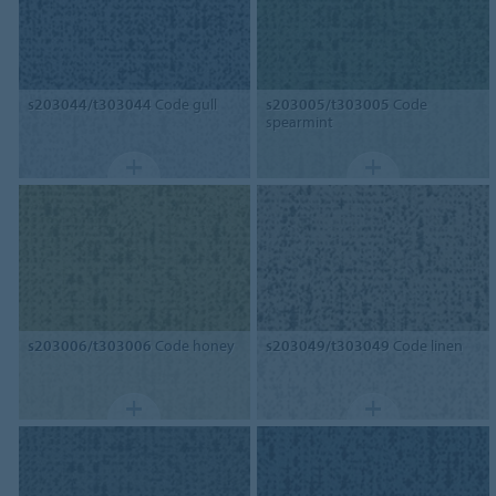
s203044/t303044
Code gull
s203005/t303005
Code
spearmint
s203006/t303006
Code honey
s203049/t303049
Code linen