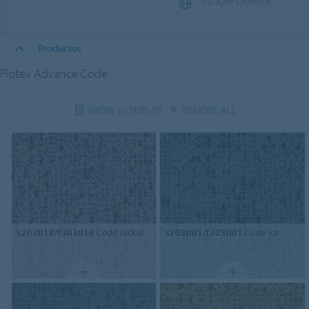
FLOORPLANNER
Productos
Flotex Advance Code
SHOW FILTERS
(0)
REMOVE ALL
s203018/t303018
Code nickel
s203001/t303001
Code ice