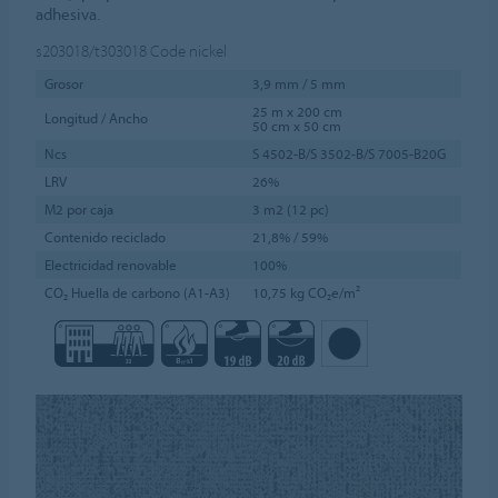
adhesiva.
s203018/t303018
Code nickel
Grosor
3,9 mm / 5 mm
25 m x 200 cm
Longitud / Ancho
50 cm x 50 cm
Ncs
S 4502-B/S 3502-B/S 7005-B20G
LRV
26%
M2 por caja
3 m2 (12 pc)
Contenido reciclado
21,8% / 59%
Electricidad renovable
100%
CO₂ Huella de carbono (A1-A3)
10,75 kg CO₂e/m²