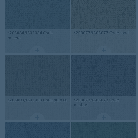
s203084/t303084
Code
s203077/t303077
Code sand
mineral
s203009/t303009
Code pumice
s203073/t303073
Code
nimbus