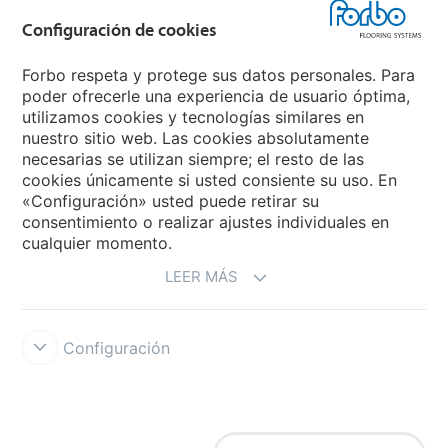
Grupo Forbo
Configuración de cookies
Forbo Flooring Systems
Forbo respeta y protege sus datos personales. Para
poder ofrecerle una experiencia de usuario óptima,
utilizamos cookies y tecnologías similares en
Forbo Movement Systems
nuestro sitio web. Las cookies absolutamente
necesarias se utilizan siempre; el resto de las
cookies únicamente si usted consiente su uso. En
«Configuración» usted puede retirar su
Selecciona un país
consentimiento o realizar ajustes individuales en
cualquier momento.
Selecciona el país
LEER MÁS
Configuración