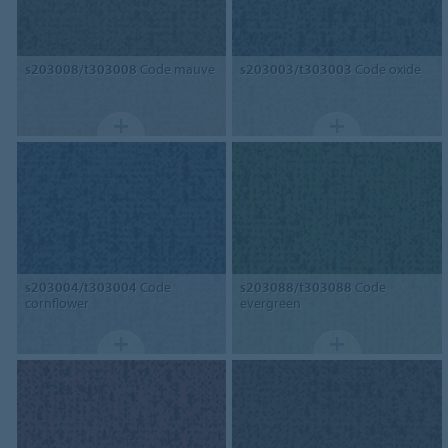
s203008/t303008
Code mauve
s203003/t303003
Code oxide
s203004/t303004
Code
s203088/t303088
Code
cornflower
evergreen