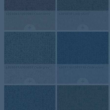
s203083/t303083
Code berry
s203010
Code plum
s203037/t303037
Code grey
s203116/t303116
Code azure