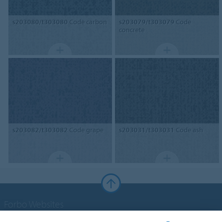
s203080/t303080
Code carbon
s203079/t303079
Code
concrete
s203082/t303082
Code grape
s203031/t303031
Code ash
Forbo Websites