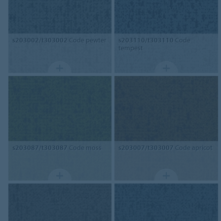
s203002/t303002
Code pewter
s203110/t303110
Code
tempest
s203087/t303087
Code moss
s203007/t303007
Code apricot