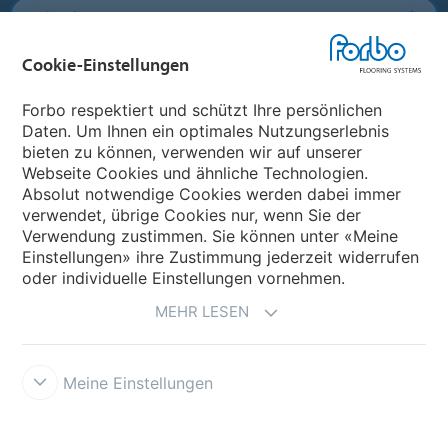
Forbo Flooring Systems
Cookie-Einstellungen
Forbo Movement Systems
Forbo respektiert und schützt Ihre persönlichen
Daten. Um Ihnen ein optimales Nutzungserlebnis
bieten zu können, verwenden wir auf unserer
Land auswählen
Webseite Cookies und ähnliche Technologien.
Absolut notwendige Cookies werden dabei immer
Land auswählen
verwendet, übrige Cookies nur, wenn Sie der
Verwendung zustimmen. Sie können unter «Meine
Einstellungen» ihre Zustimmung jederzeit widerrufen
oder individuelle Einstellungen vornehmen.
MEHR LESEN
Meine Einstellungen
Datenschutz
Cookies
Impressum und Nutzungsbestimmungen
Verkaufs- und Lieferbedingungen
Forbo Integrity Line
Cookie-
Einstellungen