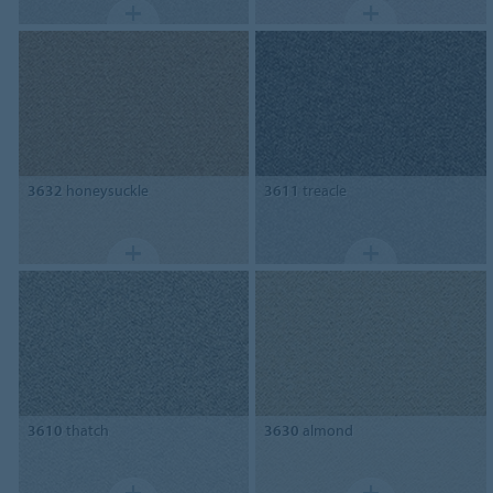
3632
honeysuckle
3611
treacle
3610
thatch
3630
almond