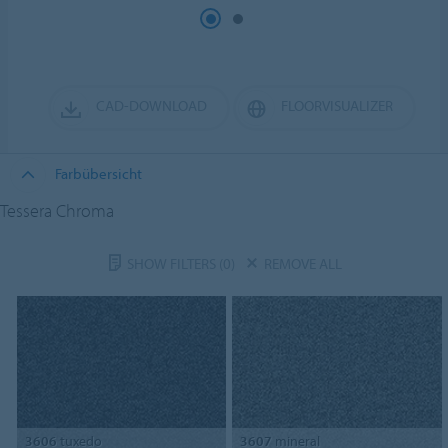
CAD-DOWNLOAD
FLOORVISUALIZER
Farbübersicht
Tessera Chroma
SHOW FILTERS
(0)
REMOVE ALL
3606
tuxedo
3607
mineral