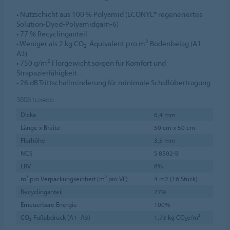
• Nutzschicht aus 100 % Polyamid (ECONYL® regeneriertes
Solution-Dyed-Polyamidgarn-6)
• 77 % Recyclinganteil
2
• Weniger als 2 kg CO
-Äquivalent pro m
Bodenbelag (A1-
2
A3)
2
• 750 g/m
Florgewicht sorgen für Komfort und
Strapazierfähigkeit
• 26 dB Trittschallminderung für minimale Schallübertragung
3606
tuxedo
Dicke
6,4 mm
Länge x Breite
50 cm x 50 cm
Florhöhe
3,5 mm
NCS
S 8502-B
LRV
6%
m² pro Verpackungseinheit (m² pro VE)
4 m2 (16 Stück)
Recyclinganteil
77%
Erneuerbare Energie
100%
CO₂-Fußabdruck (A1–A3)
1,73 kg CO₂e/m²