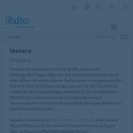
MENÜ
TEILEN
Tessera
tessera
chroma
Tessera Chroma sind 50x50 cm große, texturierte
Schlingenflor-Teppichfliesen. Die Kollektion besticht durch
eine raffinierte und moderne Farbpalette in zeitgenössischer
Ästhetik. Die 24 Farben wurden speziell für die Gestaltung
moderner Büroumgebungen entwickelt. Die strukturierte
Oberfläche und harmonischen Designs lassen sich
hervorragend mit anderen Tessera Bodenbelagskollektionen
von Forbo kombinieren.
Tessera Chroma ist ein
Forbo evolve+ Produkt
. Alle Tessera
Teppichfliesen mit der evolve+ Kennzeichnung verfügen
über verbesserte Nachhaltigkeitskriterien: