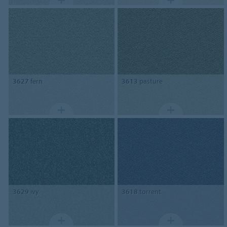
3627
fern
3613
pasture
3629
ivy
3618
torrent