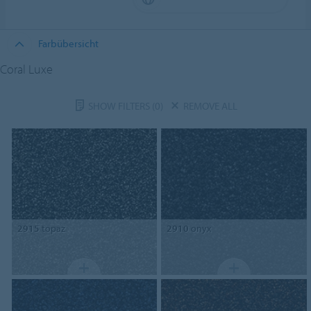
Farbübersicht
Coral Luxe
SHOW FILTERS
(0)
REMOVE ALL
2915
topaz
2910
onyx