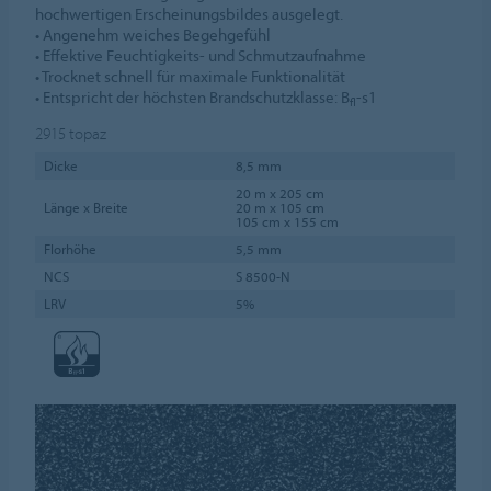
hochwertigen Erscheinungsbildes ausgelegt.
• Angenehm weiches Begehgefühl
• Effektive Feuchtigkeits- und Schmutzaufnahme
• Trocknet schnell für maximale Funktionalität
• Entspricht der höchsten Brandschutzklasse: B
-s1
fl
2915
topaz
Dicke
8,5 mm
20 m x 205 cm
Länge x Breite
20 m x 105 cm
105 cm x 155 cm
Florhöhe
5,5 mm
NCS
S 8500-N
LRV
5%