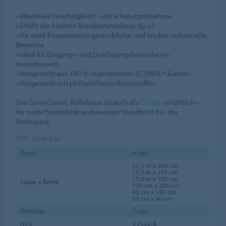
• Maximale Feuchtigkeits- und Schmutzaufnahme
• Erfüllt die höchste Brandschutzklasse: B
-s1
fl
• Für stark frequentierte gewerbliche und leichte industrielle
Bereiche
• Ideal für Eingangs- und Durchgangsbereiche im
Innenbereich
• Hergestellt aus 100 % regenerierten ECONYL®-Garnen
• Hergestellt mit phthalatfreien Kunststoffen
Die Coral Classic Kollektion ist auch als
Fliesen
erhältlich –
für mehr Flexibilität und weniger Verschnitt bei der
Verlegung.
4751
silver grey
Dicke
9 mm
27,5 m x 205 cm
27,5 m x 155 cm
27,5 m x 105 cm
Länge x Breite
135 cm x 205 cm
90 cm x 155 cm
55 cm x 90 cm
Florhöhe
7 mm
NCS
S 7502-B