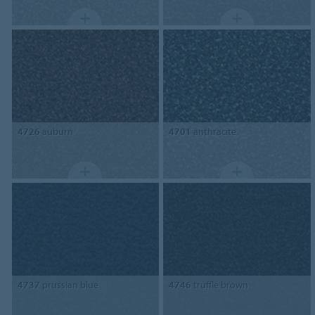
4726
auburn
4701
anthracite
4737
prussian blue
4746
truffle brown