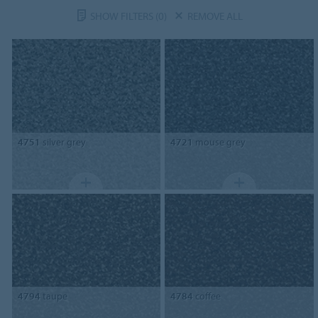
SHOW FILTERS
(0)
REMOVE ALL
4751
silver grey
4721
mouse grey
4794
taupe
4784
coffee