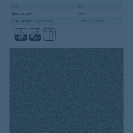
LRV
9%
Recyclinganteil
22%
CO₂-Fußabdruck (A1–A3)
7,86 kg CO₂e/m²