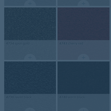
4734
spun gold
4743
cherry red
4730
raven black
4740
warm black