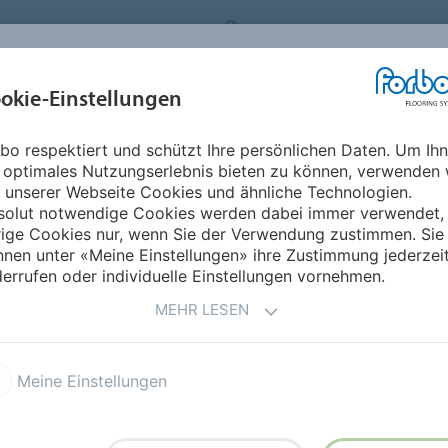
RBO FLOORING SYSTEMS
GERMANY
ÜBER UNS
okie-Einstellungen
RODUKTE
EINSATZBEREICHE
REFERENZEN
NACHHALTIGKEIT
bo respektiert und schützt Ihre persönlichen Daten. Um Ih
Marmoleum Modular Linear
 optimales Nutzungserlebnis bieten zu können, verwenden 
 unserer Webseite Cookies und ähnliche Technologien.
solut notwendige Cookies werden dabei immer verwendet,
rige Cookies nur, wenn Sie der Verwendung zustimmen. Sie
nen unter «Meine Einstellungen» ihre Zustimmung jederzei
errufen oder individuelle Einstellungen vornehmen.
MEHR LESEN
on Forbo zeichnen sich
und schaffen eine moderne,
Meine Einstellungen
r, einladender Wirkung –
as Plankenformat von
100 ×
tive Bodendesigns. Die