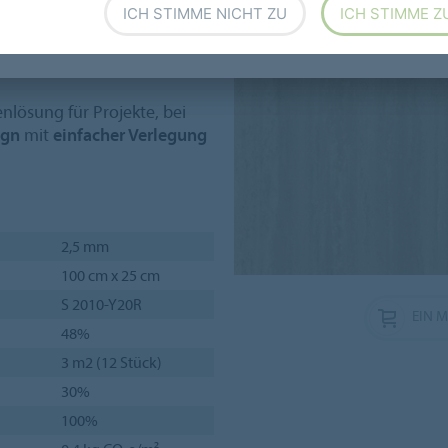
ICH STIMME NICHT ZU
ICH STIMME Z
Töne
, die sich intuitiv an
rmonisch in
.
enlösung für Projekte, bei
ign
mit
einfacher Verlegung
2,5 mm
100 cm x 25 cm
S 2010-Y20R
EIN 
48%
3 m2 (12 Stück)
30%
100%