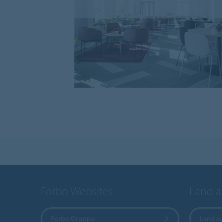
Forbo Websites
Land 
Forbo Gruppe
Land a