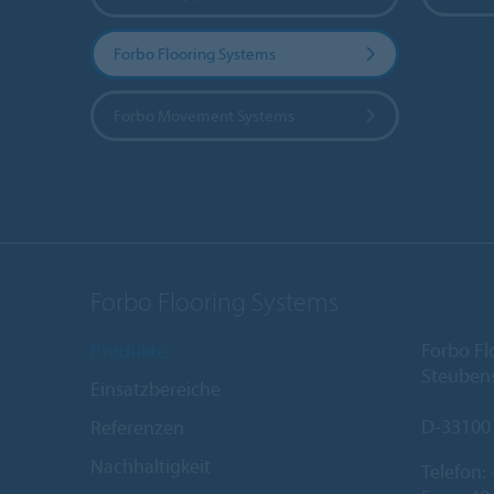
Forbo Flooring Systems
Forbo Movement Systems
Forbo Flooring Systems
Produkte
Forbo F
Steubens
Einsatzbereiche
D-33100
Referenzen
Nachhaltigkeit
Telefon: