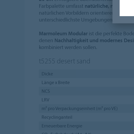
Farbpalette umfasst
natürliche, neutrale 
natürlichen Vorbildern orientieren und ha
unterschiedlichste Umgebungen einfügen
Marmoleum Modular
ist die perfekte Bod
denen
Nachhaltigkeit und modernes Des
kombiniert werden sollen.
t5255
desert sand
Dicke
Länge x Breite
NCS
LRV
m² pro Verpackungseinheit (m² pro VE)
Recyclinganteil
Erneuerbare Energie