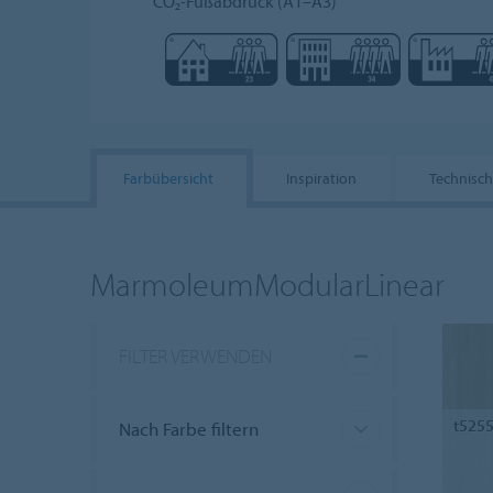
CO₂-Fußabdruck (A1–A3)
Farbübersicht
Inspiration
Technisc
MarmoleumModularLinear
FILTER VERWENDEN
t525
Nach Farbe filtern