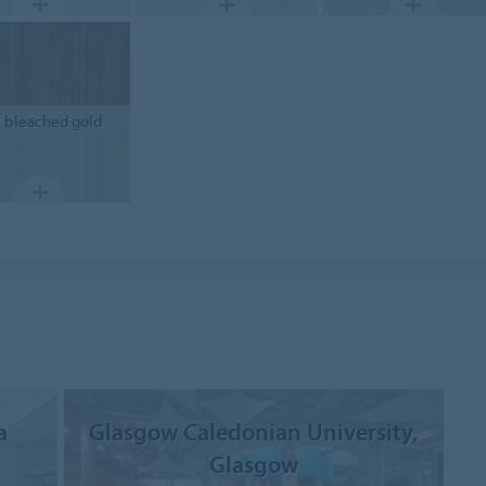
3
bleached gold
a
Glasgow Caledonian University,
Glasgow