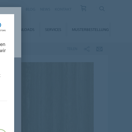
KARRIERE
BLOG
NEWS
KONTAKT
DOWNLOADS
SERVICES
MUSTERBESTELLUNG
nen
TEILEN
wir
t