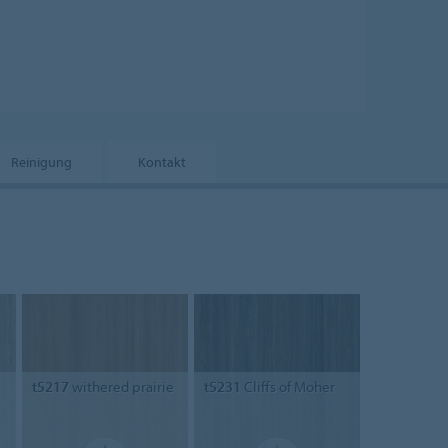
Reinigung
Kontakt
t5217
withered prairie
t5231
Cliffs of Moher