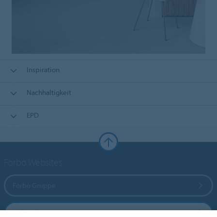
Inspiration
Nachhaltigkeit
EPD
Forbo Websites
Forbo Gruppe
Forbo Flooring Systems