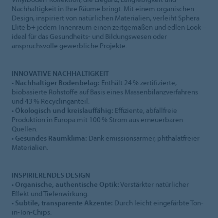
Nachhaltigkeit in Ihre Räume bringt. Mit einem organischen
Design, inspiriert von natürlichen Materialien, verleiht Sphera
Elite b+ jedem Innenraum einen zeitgemäßen und edlen Look –
ideal für das Gesundheits- und Bildungswesen oder
anspruchsvolle gewerbliche Projekte.
INNOVATIVE NACHHALTIGKEIT
•
Nachhaltiger Bodenbelag:
Enthält 24 % zertifizierte,
biobasierte Rohstoffe auf Basis eines Massenbilanzverfahrens
und 43 % Recyclinganteil.
•
Ökologisch und kreislauffähig:
Effiziente, abfallfreie
Produktion in Europa mit 100 % Strom aus erneuerbaren
Quellen.
•
Gesundes Raumklima:
Dank emissionsarmer, phthalatfreier
Materialien.
INSPIRIERENDES DESIGN
•
Organische, authentische Optik:
Verstärkter natürlicher
Effekt und Tiefenwirkung.
•
Subtile, transparente Akzente:
Durch leicht eingefärbte Ton-
in-Ton-Chips.