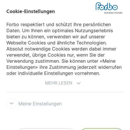
Cookie-Einstellungen
Forbo Movement Systems
Forbo respektiert und schützt Ihre persönlichen
Daten. Um Ihnen ein optimales Nutzungserlebnis
bieten zu können, verwenden wir auf unserer
Land auswählen
Webseite Cookies und ähnliche Technologien.
Absolut notwendige Cookies werden dabei immer
Land auswählen
verwendet, übrige Cookies nur, wenn Sie der
Verwendung zustimmen. Sie können unter «Meine
Einstellungen» ihre Zustimmung jederzeit widerrufen
oder individuelle Einstellungen vornehmen.
MEHR LESEN
Meine Einstellungen
Datenschutz
Cookies
Impressum und Nutzungsbestimmungen
Verkaufs- und Lieferbedingungen
Forbo Integrity Line
Cookie-
Einstellungen