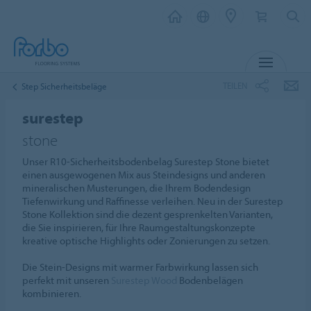
MENÜ
TEILEN
Step Sicherheitsbeläge
surestep
stone
Unser R10-Sicherheitsbodenbelag Surestep Stone bietet
einen ausgewogenen Mix aus Steindesigns und anderen
mineralischen Musterungen, die Ihrem Bodendesign
Tiefenwirkung und Raffinesse verleihen. Neu in der Surestep
Stone Kollektion sind die dezent gesprenkelten Varianten,
die Sie inspirieren, für Ihre Raumgestaltungskonzepte
kreative optische Highlights oder Zonierungen zu setzen.
Die Stein-Designs mit warmer Farbwirkung lassen sich
perfekt mit unseren
Surestep Wood
Bodenbelägen
kombinieren.