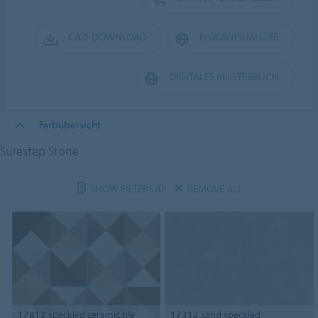
CAD-DOWNLOAD
FLOORVISUALIZER
DIGITALES MUSTERBUCH
Farbübersicht
Surestep Stone
SHOW FILTERS
(0)
REMOVE ALL
17812
speckled ceramic tile
17312
sand speckled