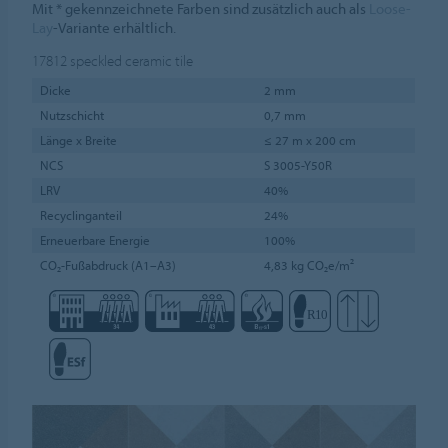
Mit * gekennzeichnete Farben sind zusätzlich auch als
Loose-
Lay
-Variante erhältlich.
17812
speckled ceramic tile
Dicke
2 mm
Nutzschicht
0,7 mm
Länge x Breite
≤ 27 m x 200 cm
NCS
S 3005-Y50R
LRV
40%
Recyclinganteil
24%
Erneuerbare Energie
100%
CO₂-Fußabdruck (A1–A3)
4,83 kg CO₂e/m²