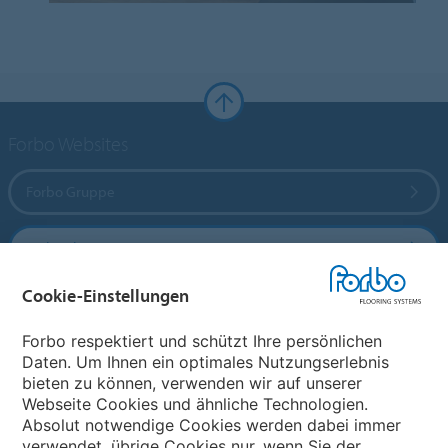
Forbo Websites
Forbo Gruppe
Forbo Flooring Systems
Cookie-Einstellungen
Forbo Movement Systems
Forbo respektiert und schützt Ihre persönlichen
Daten. Um Ihnen ein optimales Nutzungserlebnis
bieten zu können, verwenden wir auf unserer
Land auswählen
Webseite Cookies und ähnliche Technologien.
Absolut notwendige Cookies werden dabei immer
Land auswählen
verwendet, übrige Cookies nur, wenn Sie der