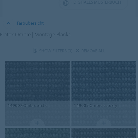
DIGITALES MUSTERBUCH
Farbübersicht
Flotex Ombré | Montage Planks
SHOW FILTERS
(0)
REMOVE ALL
149007
Ombre arctic
149005
Ombre estuary