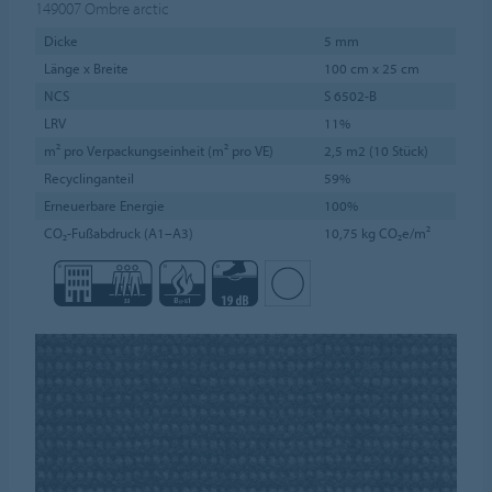
149007
Ombre arctic
Dicke
5 mm
Länge x Breite
100 cm x 25 cm
NCS
S 6502-B
LRV
11%
m² pro Verpackungseinheit (m² pro VE)
2,5 m2 (10 Stück)
Recyclinganteil
59%
Erneuerbare Energie
100%
CO₂-Fußabdruck (A1–A3)
10,75 kg CO₂e/m²