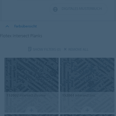
DIGITALES MUSTERBUCH
Farbübersicht
Flotex Intersect Planks
SHOW FILTERS
(0)
REMOVE ALL
152002
Intersect chrome
152001
Intersect zinc