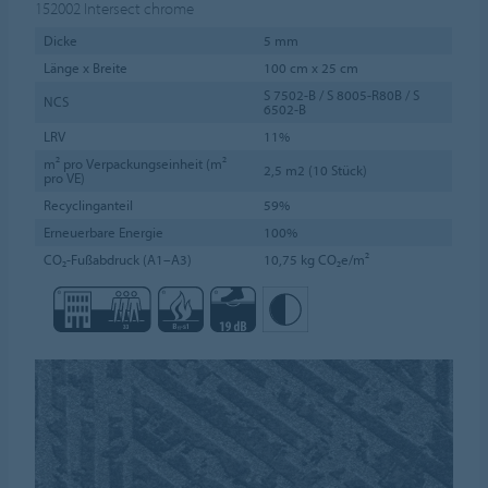
152002
Intersect chrome
Dicke
5 mm
Länge x Breite
100 cm x 25 cm
S 7502-B / S 8005-R80B / S
NCS
6502-B
LRV
11%
m² pro Verpackungseinheit (m²
2,5 m2 (10 Stück)
pro VE)
Recyclinganteil
59%
Erneuerbare Energie
100%
CO₂-Fußabdruck (A1–A3)
10,75 kg CO₂e/m²