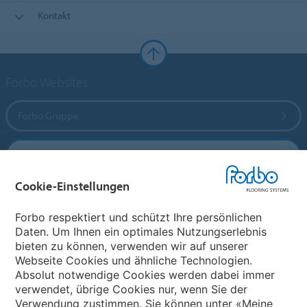
Kontakt
Forbo Websites
Forbo Gruppe
Forbo Flooring Systems
Cookie-Einstellungen
Forbo Movement Systems
Forbo respektiert und schützt Ihre persönlichen
Daten. Um Ihnen ein optimales Nutzungserlebnis
bieten zu können, verwenden wir auf unserer
Land auswählen
Webseite Cookies und ähnliche Technologien.
Absolut notwendige Cookies werden dabei immer
Land auswählen
verwendet, übrige Cookies nur, wenn Sie der
Verwendung zustimmen. Sie können unter «Meine