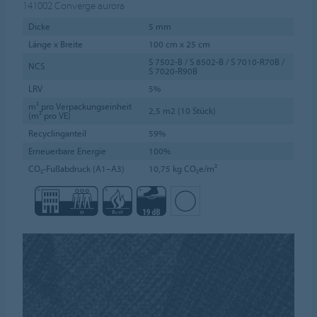
141002
Converge aurora
Dicke
5 mm
Länge x Breite
100 cm x 25 cm
S 7502-B / S 8502-B / S 7010-R70B /
NCS
S 7020-R90B
LRV
5%
m² pro Verpackungseinheit
2,5 m2 (10 Stück)
(m² pro VE)
Recyclinganteil
59%
Erneuerbare Energie
100%
CO₂-Fußabdruck (A1–A3)
10,75 kg CO₂e/m²