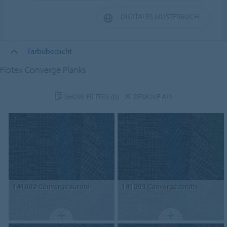
DIGITALES MUSTERBUCH
Farbübersicht
Flotex Converge Planks
SHOW FILTERS
(0)
REMOVE ALL
141002
Converge aurora
141003
Converge zenith