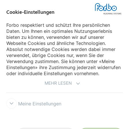
Cookie-Einstellungen
Forbo Movement Systems
Forbo respektiert und schützt Ihre persönlichen
Daten. Um Ihnen ein optimales Nutzungserlebnis
bieten zu können, verwenden wir auf unserer
Land auswählen
Webseite Cookies und ähnliche Technologien.
Absolut notwendige Cookies werden dabei immer
Land auswählen
verwendet, übrige Cookies nur, wenn Sie der
Verwendung zustimmen. Sie können unter «Meine
Einstellungen» ihre Zustimmung jederzeit widerrufen
oder individuelle Einstellungen vornehmen.
MEHR LESEN
Meine Einstellungen
Datenschutz
Cookies
Impressum und Nutzungsbestimmungen
Verkaufs- und Lieferbedingungen
Forbo Integrity Line
Cookie-
Einstellungen