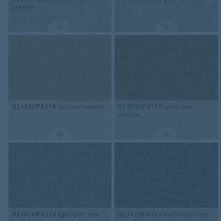
canyon
92353UP4319
flax new nairobi
92303UP4319
sand new
nairobi
92302UP4319
light grey new
92312UP4319
anthracite new