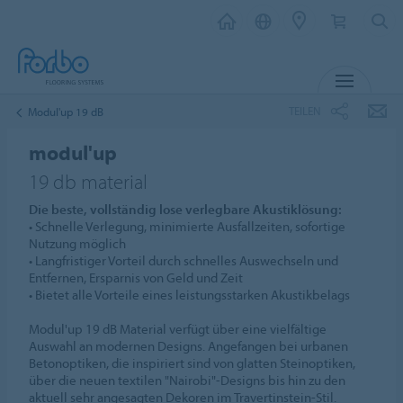
MENÜ
TEILEN
Modul'up 19 dB
modul'up
19 db material
Die beste, vollständig lose verlegbare Akustiklösung:
• Schnelle Verlegung, minimierte Ausfallzeiten, sofortige
Nutzung möglich
• Langfristiger Vorteil durch schnelles Auswechseln und
Entfernen, Ersparnis von Geld und Zeit
• Bietet alle Vorteile eines leistungsstarken Akustikbelags
Modul'up 19 dB Material verfügt über eine vielfältige
Auswahl an modernen Designs. Angefangen bei urbanen
Betonoptiken, die inspiriert sind von glatten Steinoptiken,
über die neuen textilen "Nairobi"-Designs bis hin zu den
aktuell sehr angesagten Dekoren im Travertinstein-Stil.