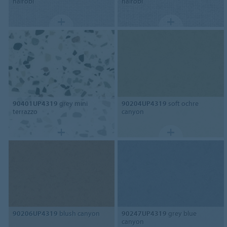
nairobi
nairobi
90401UP4319
grey mini
90204UP4319
soft ochre
terrazzo
canyon
90206UP4319
blush canyon
90247UP4319
grey blue
canyon