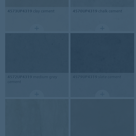
4573UP4319
clay cement
4570UP4319
chalk cement
4572UP4319
medium grey
4579UP4319
slate cement
cement