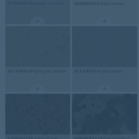
4742UP4319
pewter concrete
4200UP4319
ivory canyon
4211UP4319
light grey canyon
4212UP4319
grey canyon
4209UP4319
medium grey
90909UP4319
grey mimetico