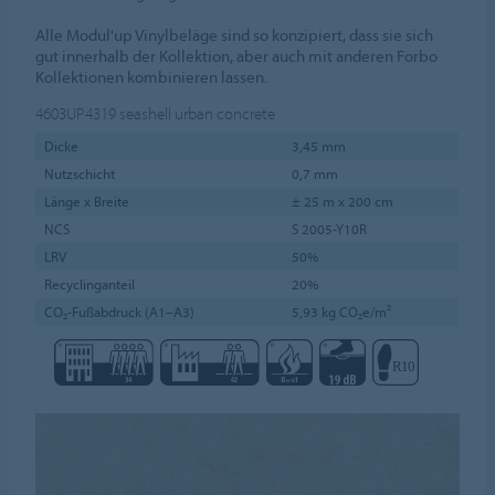
Alle Modul'up Vinylbeläge sind so konzipiert, dass sie sich
gut innerhalb der Kollektion, aber auch mit anderen Forbo
Kollektionen kombinieren lassen.
4603UP4319
seashell urban concrete
Dicke
3,45 mm
Nutzschicht
0,7 mm
Länge x Breite
± 25 m x 200 cm
NCS
S 2005-Y10R
LRV
50%
Recyclinganteil
20%
CO₂-Fußabdruck (A1–A3)
5,93 kg CO₂e/m²