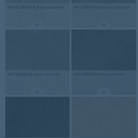
91651UP4319
grey travertine
4713UP4319
peanut concrete
4771UP4319
silver concrete
4761UP4319
steel concrete