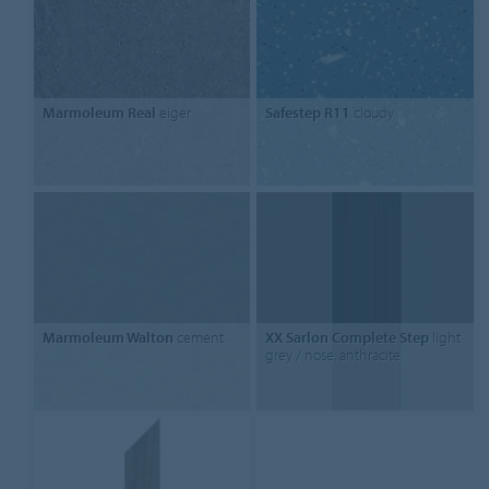
Marmoleum Real
eiger
Safestep R11
cloudy
Marmoleum Walton
cement
XX Sarlon Complete Step
light
grey / nose: anthracite