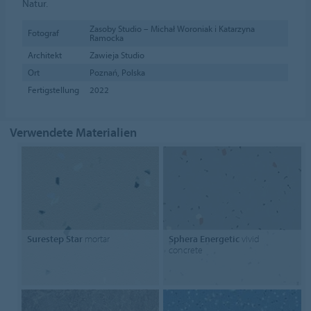
Natur.
Zasoby Studio – Michał Woroniak i Katarzyna
Fotograf
Ramocka
Architekt
Zawieja Studio
Ort
Poznań, Polska
Fertigstellung
2022
Verwendete Materialien
Surestep Star
mortar
Sphera Energetic
vivid
concrete