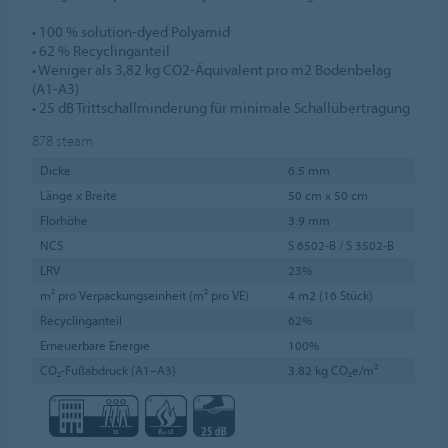
• 100 % solution-dyed Polyamid
• 62 % Recyclinganteil
• Weniger als 3,82 kg CO2-Äquivalent pro m2 Bodenbelag
(A1-A3)
• 25 dB Trittschallminderung für minimale Schallübertragung
878
steam
Dicke
6.5 mm
Länge x Breite
50 cm x 50 cm
Florhöhe
3.9 mm
NCS
S 6502-B / S 3502-B
LRV
23%
m² pro Verpackungseinheit (m² pro VE)
4 m2 (16 Stück)
Recyclinganteil
62%
Erneuerbare Energie
100%
CO₂-Fußabdruck (A1–A3)
3.82 kg CO₂e/m²