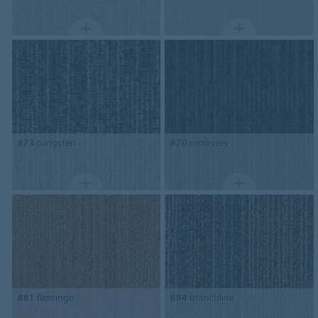
873
tungsten
870
molasses
881
flamingo
884
branchline