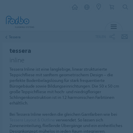
MENU
TEILEN
Tessera
tessera
inline
Tessera Inline ist eine langlebige, linear strukturierte
Teppichfliese mit sanftem geometrischem Design – die
perfekte Bodenbelagslösung für stark frequentierte
Bürogebäude sowie Bildungseinrichtungen. Die 50 x 50 cm
große Teppichfliese mit hoch- und niedrigfloriger
Schlingenkonstruktion ist in 12 harmonischen Farbtönen
erhältlich.
Bei Tessera Inline werden die gleichen Garnfarben wie bei
Tessera Layout & Outline
verwendet. So lassen sich
Zoneneinteilung, fließende Übergänge und ein einheitliches
Designkonzept mühelos in jeden Raum integrieren.