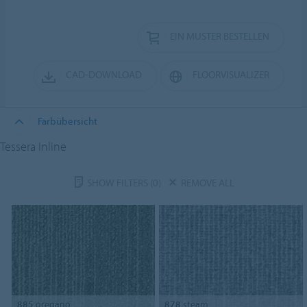
EIN MUSTER BESTELLEN
CAD-DOWNLOAD
FLOORVISUALIZER
Farbübersicht
Tessera Inline
SHOW FILTERS
(0)
REMOVE ALL
885
oregano
878
steam