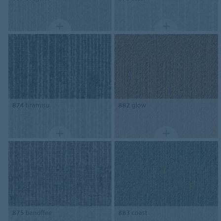
874
tiramisu
882
glow
875
banoffee
883
coast