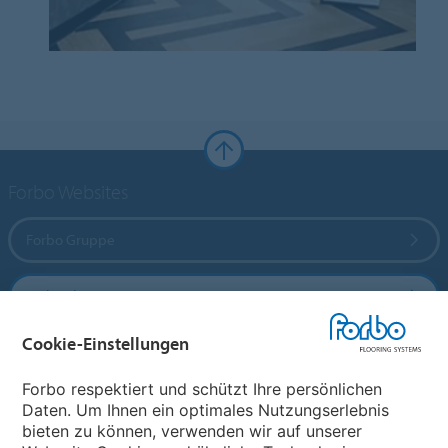
Forbo Websites
Forbo Gruppe
Forbo Flooring Systems
Cookie-Einstellungen
Forbo Movement Systems
Forbo respektiert und schützt Ihre persönlichen
Daten. Um Ihnen ein optimales Nutzungserlebnis
bieten zu können, verwenden wir auf unserer
Land auswählen