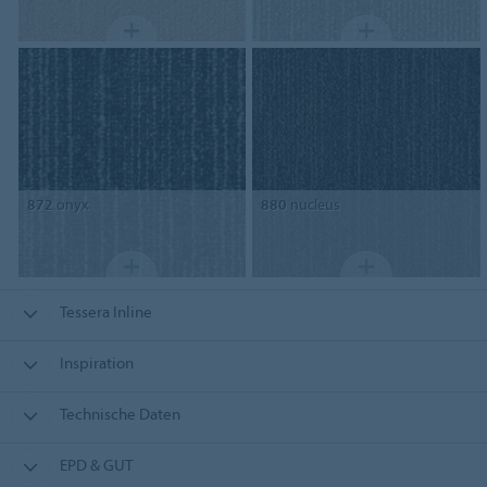
872
onyx
880
nucleus
Tessera Inline
Inspiration
Technische Daten
EPD & GUT