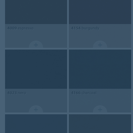
4009
espresso
4154
burgundy
4023
nero
4166
charcoal