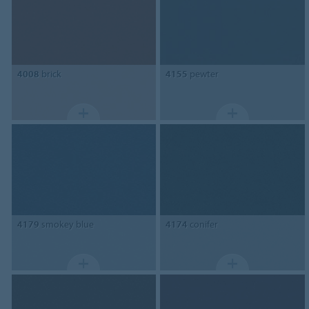
4008
brick
4155
pewter
4179
smokey blue
4174
conifer