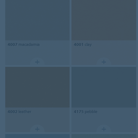
4007
macadamia
4001
clay
4002
leather
4175
pebble