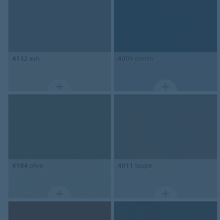
4132
ash
4005
denim
4184
olive
4011
taupe