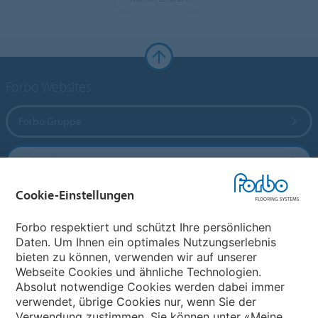
Forbo Websites
Forbo Gruppe
Forbo Flooring Systems
Cookie-Einstellungen
Forbo Movement Systems
Forbo respektiert und schützt Ihre persönlichen
Daten. Um Ihnen ein optimales Nutzungserlebnis
bieten zu können, verwenden wir auf unserer
Land auswählen
Webseite Cookies und ähnliche Technologien.
Absolut notwendige Cookies werden dabei immer
Land auswählen
verwendet, übrige Cookies nur, wenn Sie der
Verwendung zustimmen. Sie können unter «Meine