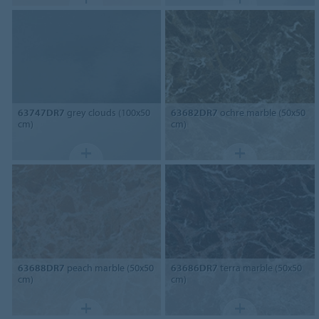
63747DR7
grey clouds (100x50
63682DR7
ochre marble (50x50
cm)
cm)
63688DR7
peach marble (50x50
63686DR7
terra marble (50x50
cm)
cm)