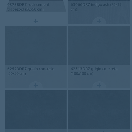
63738DR7
rock cement
63666DR7
indigo ash (75x15
trapezoid (50x50 cm)
cm)
62523DR7
grigio concrete
62513DR7
grigio concrete
(50x50 cm)
(100x100 cm)