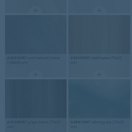
63693DR7
cool natural stone
63659DR7
shell twine (75x25
(100x50 cm)
cm)
63658DR7
grigio twine (75x25
63841DR7
calming sky (75x25
cm)
cm)