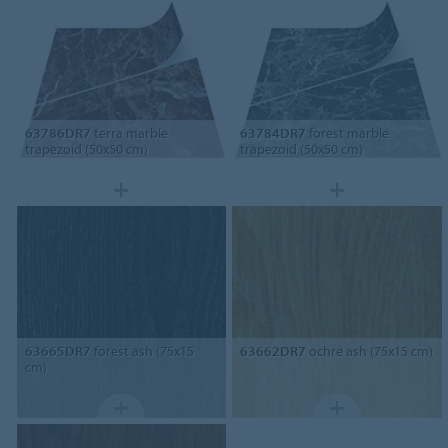
63786DR7
terra marble
63784DR7
forest marble
trapezoid (50x50 cm)
trapezoid (50x50 cm)
63665DR7
forest ash (75x15
63662DR7
ochre ash (75x15 cm)
cm)