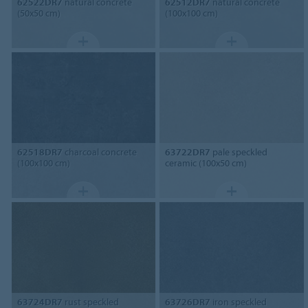
62522DR7
natural concrete
62512DR7
natural concrete
(50x50 cm)
(100x100 cm)
62518DR7
charcoal concrete
63722DR7
pale speckled
(100x100 cm)
ceramic (100x50 cm)
63724DR7
rust speckled
63726DR7
iron speckled