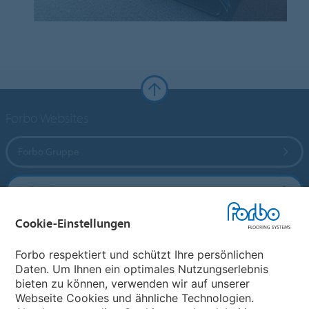
Forbo Websites
Forbo Gruppe
Forbo Flooring Systems
Cookie-Einstellungen
Forbo Movement Systems
Forbo respektiert und schützt Ihre persönlichen
Daten. Um Ihnen ein optimales Nutzungserlebnis
bieten zu können, verwenden wir auf unserer
Land auswählen
Webseite Cookies und ähnliche Technologien.