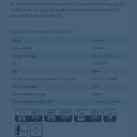
im Allura Portfolio für die vollflächig verklebte Verlegung. Ein
Großteil der Designs ist zudem in den Nutzschichten 0,55
mm und 0,4 mm erhältlich.
63634DR7
sand cement (50x50 cm)
Dicke
2.5 mm
Nutzschicht
0.7 mm
Länge x Breite
50 cm x 50 cm
NCS
S 2502-Y
LRV
46%
m² pro Verpackungseinheit (m² pro VE)
3 m2 (12 Stück)
Recyclinganteil
27%
Erneuerbare Energie
100%
CO₂-Fußabdruck (A1–A3)
7.16 kg CO₂e/m²