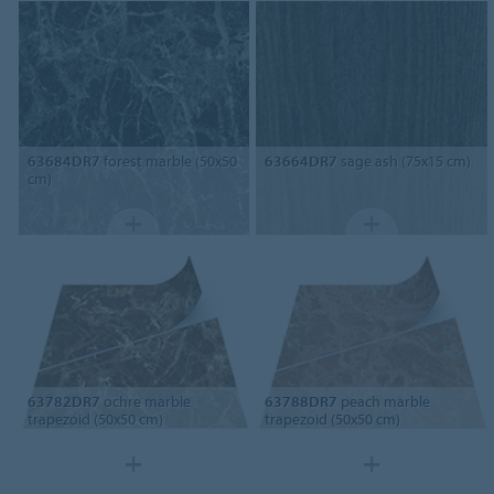
63684DR7
forest marble (50x50
63664DR7
sage ash (75x15 cm)
cm)
63782DR7
ochre marble
63788DR7
peach marble
trapezoid (50x50 cm)
trapezoid (50x50 cm)