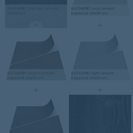
62418DR7
charcoal concrete
63734DR7
sand cement
(50x50 cm)
trapezoid (50x50 cm)
63736DR7
canyon cement
63732DR7
light cement
trapezoid (50x50 cm)
trapezoid (50x50 cm)