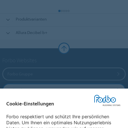
Produktvarianten
Allura Decibel b+
Forbo Websites
Forbo Gruppe
Forbo Flooring Systems
Cookie-Einstellungen
Forbo Movement Systems
Forbo respektiert und schützt Ihre persönlichen
Daten. Um Ihnen ein optimales Nutzungserlebnis