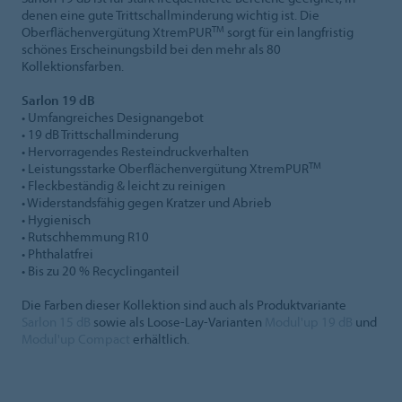
denen eine gute Trittschallminderung wichtig ist. Die
TM
Oberflächenvergütung XtremPUR
sorgt für ein langfristig
schönes Erscheinungsbild bei den mehr als 80
Kollektionsfarben.
Sarlon 19 dB
• Umfangreiches Designangebot
• 19 dB Trittschallminderung
• Hervorragendes Resteindruckverhalten
TM
• Leistungsstarke Oberflächenvergütung XtremPUR
• Fleckbeständig & leicht zu reinigen
• Widerstandsfähig gegen Kratzer und Abrieb
• Hygienisch
• Rutschhemmung R10
• Phthalatfrei
• Bis zu 20 % Recyclinganteil
Die Farben dieser Kollektion sind auch als Produktvariante
Sarlon 15 dB
sowie als Loose-Lay-Varianten
Modul'up 19 dB
und
Modul'up Compact
erhältlich.