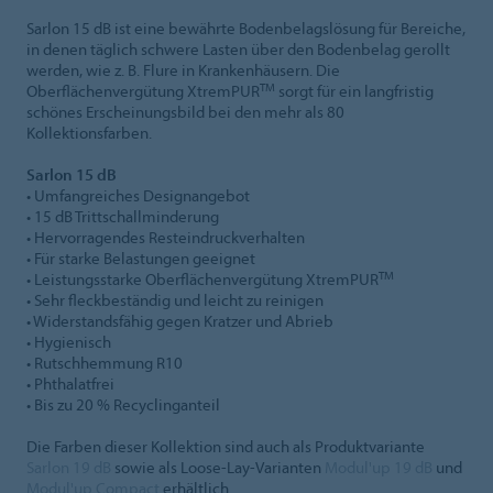
Sarlon 15 dB ist eine bewährte Bodenbelagslösung für Bereiche,
in denen täglich schwere Lasten über den Bodenbelag gerollt
werden, wie z. B. Flure in Krankenhäusern. Die
TM
Oberflächenvergütung XtremPUR
sorgt für ein langfristig
schönes Erscheinungsbild bei den mehr als 80
Kollektionsfarben.
Sarlon 15 dB
• Umfangreiches Designangebot
• 15 dB Trittschallminderung
• Hervorragendes Resteindruckverhalten
• Für starke Belastungen geeignet
TM
• Leistungsstarke Oberflächenvergütung XtremPUR
• Sehr fleckbeständig und leicht zu reinigen
• Widerstandsfähig gegen Kratzer und Abrieb
• Hygienisch
• Rutschhemmung R10
• Phthalatfrei
• Bis zu 20 % Recyclinganteil
Die Farben dieser Kollektion sind auch als Produktvariante
Sarlon 19 dB
sowie als Loose-Lay-Varianten
Modul'up 19 dB
und
Modul'up Compact
erhältlich.