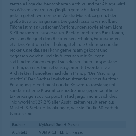
zentrale Lage des benachbarten Archivs und der Ablage wird
das Wissen jederzeit zugänglich gemacht, damit es mit
jedem geteilt werden kann. An die Mueslibox grenzt der
große Besprechungsraum. Die geschlossene wandelbare
Fläche ist mit akustischen Vorrichtungen sowie einem Licht-
& Klimakonzept ausgestattet. Er dient mehreren Funktionen,
wie zum Beispiel dem Besprechen, Erholen, Fotografieren
etc. Das Zentrum der Erholung stellt die Cafeteria und die
Kicker-Oase dar. Hier kann gemeinsam gekocht und
gegessen werden und ein Austausch mit Kollegen
stattfinden. Zudem eignet sich dieser Raum für spontane
Treffen, denn es kann ebenso gearbeitet werden. Die
Architekten handelten nach dem Prinzip "Die Mischung
macht´s". Der Wechsel zwischen sitzender und aufrechter
Betätigung fördert nicht nur die Konzentrationsfähigkeit,
sondern ist eine Präventionsmaßnahme gegen sämtliche
Erkrankungen des Körpers. Im Fachjargon nennt sich dies
"highworking". 27,2 % aller Ausfallzeiten resultieren aus
Muskel- & Skeletterkrankungen, wie sie für die Büroarbeit
typisch sind.
Bauherr
MyMuesli GmbH, Passau
Architekt
VDM ARCHITEKTUR, Passau