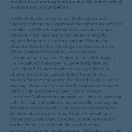
bestehendes Grundrissgefüge aus den 70er Jahren radikal
umstrukturiert und umgebaut.
Die kleinteilige Raumanordnung des Bestands wurde
aufgelöst, vorhandene Zwischenwände entfernt. Die schmale
Grundfläche (400 m2) wurde stattdessen in neue Zonen
aufgeteilt, die in ihrer Gestaltung und Anordnung die
heutigen Erkenntnisse aus Forschung und Planung für
effizientes Arbeiten berücksichtigen. So seien durch eine
höhere Qualität der Gestaltung und Ausstattung
Leistungssteigerungen der Mitarbeiter von 36 % möglich.
Die "Deckelung" bietet zwei ruhige Arbeitsplätze und
ausreichend Rückzugsmöglichkeiten, um produktiv zu
arbeiten. Sie kann bei Bedarf mit dem benachbarten
Meeting-Point vereint werden. Die Mueslibox, ein schmaler
und langer Raum, im Zentrum des Büros angeordnet, bietet
Platz für mehrere Arbeitsplätze und kommt einem
klassischen Großraumbüro am nächsten – doch sie kann sehr
viel mehr. Durch eine akustische und visuelle Trennung der
Arbeitstische wird sowohl Leistung als auch Konzentration
der Büroeinheiten optimiert und erhöht. Teamkollegen
können sich austauschen, ohne dass Unbeteiligte gestört
werden. Für die Utensilien der Belegschaft stehen
rückwärtige Konsolen mit Stauraum zur Verfügung. Durch die