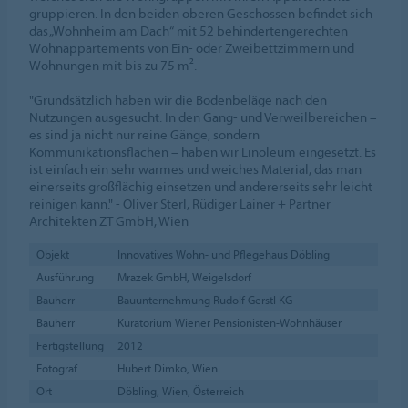
gruppieren. In den beiden oberen Geschossen befindet sich
das „Wohnheim am Dach“ mit 52 behindertengerechten
Wohnappartements von Ein- oder Zweibettzimmern und
Wohnungen mit bis zu 75 m².
"Grundsätzlich haben wir die Bodenbeläge nach den
Nutzungen ausgesucht. In den Gang- und Verweilbereichen –
es sind ja nicht nur reine Gänge, sondern
Kommunikationsflächen – haben wir Linoleum eingesetzt. Es
ist einfach ein sehr warmes und weiches Material, das man
einerseits großflächig einsetzen und andererseits sehr leicht
reinigen kann." - Oliver Sterl, Rüdiger Lainer + Partner
Architekten ZT GmbH, Wien
Objekt
Innovatives Wohn- und Pflegehaus Döbling
Ausführung
Mrazek GmbH, Weigelsdorf
Bauherr
Bauunternehmung Rudolf Gerstl KG
Bauherr
Kuratorium Wiener Pensionisten-Wohnhäuser
Fertigstellung
2012
Fotograf
Hubert Dimko, Wien
Ort
Döbling, Wien, Österreich