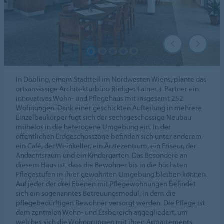
In Döbling, einem Stadtteil im Nordwesten Wiens, plante das
ortsansässige Architekturbüro Rüdiger Lainer + Partner ein
innovatives Wohn- und Pflegehaus mit insgesamt 252
Wohnungen. Dank einer geschickten Aufteilung in mehrere
Einzelbaukörper fügt sich der sechsgeschossige Neubau
mühelos in die heterogene Umgebung ein. In der
öffentlichen Erdgeschosszone befinden sich unter anderem
ein Café, der Weinkeller, ein Ärztezentrum, ein Friseur, der
Andachtsraum und ein Kindergarten. Das Besondere an
diesem Haus ist, dass die Bewohner bis in die höchsten
Pflegestufen in ihrer gewohnten Umgebung bleiben können.
Auf jeder der drei Ebenen mit Pflegewohnungen befindet
sich ein sogenanntes Betreuungsmodul, in dem die
pflegebedürftigen Bewohner versorgt werden. Die Pflege ist
dem zentralen Wohn- und Essbereich angegliedert, um
welches sich die Wohngruppen mit ihren Appartements