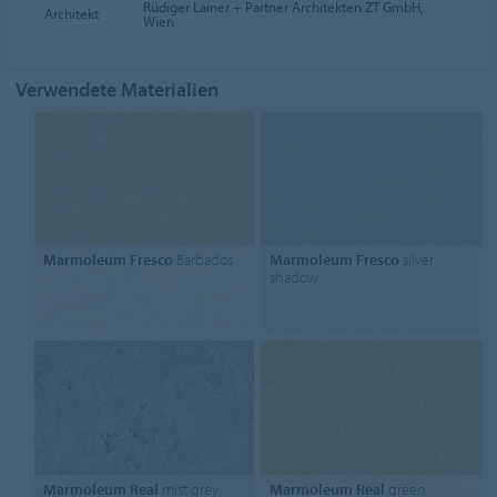
Rüdiger Lainer + Partner Architekten ZT GmbH,
Architekt
Wien
Verwendete Materialien
Marmoleum Fresco
Barbados
Marmoleum Fresco
silver
shadow
Marmoleum Real
mist grey
Marmoleum Real
green