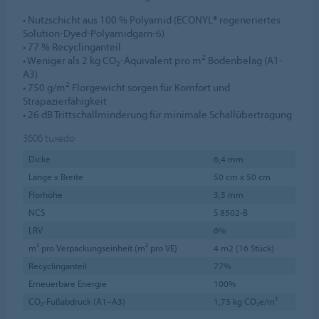
• Nutzschicht aus 100 % Polyamid (ECONYL® regeneriertes
Solution-Dyed-Polyamidgarn-6)
• 77 % Recyclinganteil
2
• Weniger als 2 kg CO
-Äquivalent pro m
Bodenbelag (A1-
2
A3)
2
• 750 g/m
Florgewicht sorgen für Komfort und
Strapazierfähigkeit
• 26 dB Trittschallminderung für minimale Schallübertragung
3606
tuxedo
Dicke
6,4 mm
Länge x Breite
50 cm x 50 cm
Florhöhe
3,5 mm
NCS
S 8502-B
LRV
6%
m² pro Verpackungseinheit (m² pro VE)
4 m2 (16 Stück)
Recyclinganteil
77%
Erneuerbare Energie
100%
CO₂-Fußabdruck (A1–A3)
1,73 kg CO₂e/m²