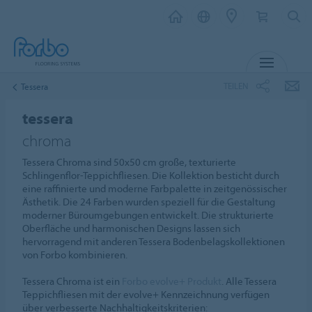
MENÜ
TEILEN
Tessera
tessera
chroma
Tessera Chroma sind 50x50 cm große, texturierte
Schlingenflor-Teppichfliesen. Die Kollektion besticht durch
eine raffinierte und moderne Farbpalette in zeitgenössischer
Ästhetik. Die 24 Farben wurden speziell für die Gestaltung
moderner Büroumgebungen entwickelt. Die strukturierte
Oberfläche und harmonischen Designs lassen sich
hervorragend mit anderen Tessera Bodenbelagskollektionen
von Forbo kombinieren.
Tessera Chroma ist ein
Forbo evolve+ Produkt
. Alle Tessera
Teppichfliesen mit der evolve+ Kennzeichnung verfügen
über verbesserte Nachhaltigkeitskriterien: