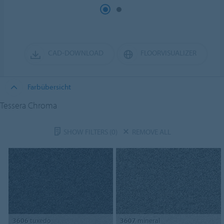
CAD-DOWNLOAD
FLOORVISUALIZER
Farbübersicht
Tessera Chroma
SHOW FILTERS
(0)
REMOVE ALL
3606
tuxedo
3607
mineral