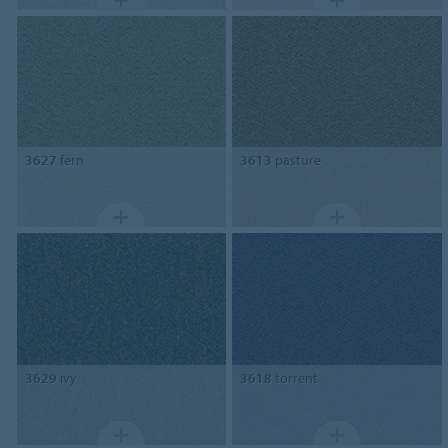
3627
fern
3613
pasture
3629
ivy
3618
torrent