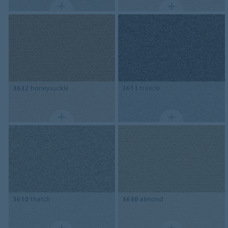
3632
honeysuckle
3611
treacle
3610
thatch
3630
almond