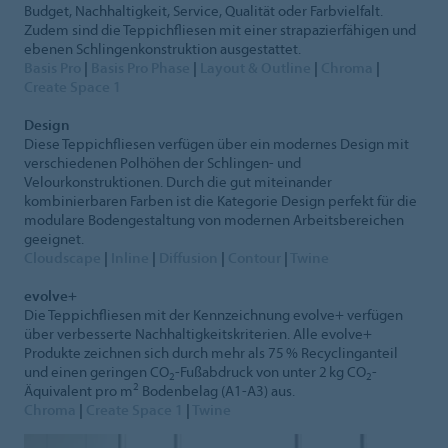
Budget, Nachhaltigkeit, Service, Qualität oder Farbvielfalt.
Zudem sind die Teppichfliesen mit einer strapazierfähigen und
ebenen Schlingenkonstruktion ausgestattet.
Basis Pro
|
Basis Pro Phase
|
Layout & Outline
|
Chroma
|
Create Space 1
Design
Diese Teppichfliesen verfügen über ein modernes Design mit
verschiedenen Polhöhen der Schlingen- und
Velourkonstruktionen. Durch die gut miteinander
kombinierbaren Farben ist die Kategorie Design perfekt für die
modulare Bodengestaltung von modernen Arbeitsbereichen
geeignet.
Cloudscape
|
Inline
|
Diffusion
|
Contour
|
Twine
evolve+
Die Teppichfliesen mit der Kennzeichnung evolve+ verfügen
über verbesserte Nachhaltigkeitskriterien. Alle evolve+
Produkte zeichnen sich durch mehr als 75 % Recyclinganteil
und einen geringen CO
-Fußabdruck von unter 2 kg CO
-
2
2
2
Äquivalent pro m
Bodenbelag (A1-A3) aus.
Chroma
|
Create Space 1
|
Twine