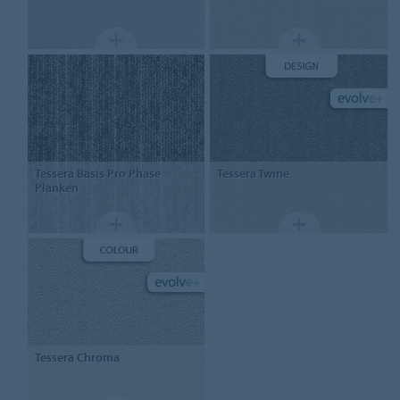
Tessera
Basis Pro Phase
Tessera
Twine
Planken
Tessera
Chroma