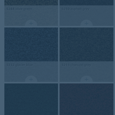
5284
olive green
5210
asphalt grey
5232
glacier blue
5215
charcoal grey