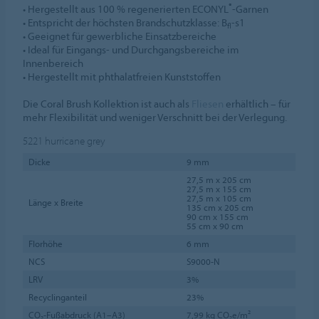
®
• Hergestellt aus 100 % regenerierten ECONYL
-Garnen
• Entspricht der höchsten Brandschutzklasse: B
-s1
fl
• Geeignet für gewerbliche Einsatzbereiche
• Ideal für Eingangs- und Durchgangsbereiche im
Innenbereich
• Hergestellt mit phthalatfreien Kunststoffen
Die Coral Brush Kollektion ist auch als
Fliesen
erhältlich – für
mehr Flexibilität und weniger Verschnitt bei der Verlegung.
5221
hurricane grey
Dicke
9 mm
27,5 m x 205 cm
27,5 m x 155 cm
27,5 m x 105 cm
Länge x Breite
135 cm x 205 cm
90 cm x 155 cm
55 cm x 90 cm
Florhöhe
6 mm
NCS
S9000-N
LRV
3%
Recyclinganteil
23%
CO₂-Fußabdruck (A1–A3)
7,99 kg CO₂e/m²