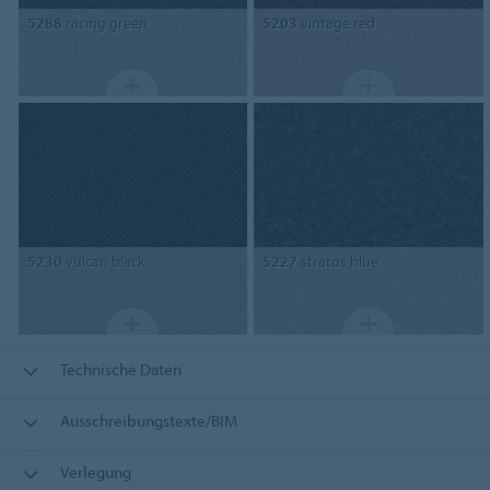
5288
racing green
5203
vintage red
5230
vulcan black
5227
stratos blue
Technische Daten
Ausschreibungstexte/BIM
Verlegung