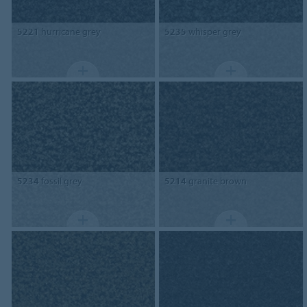
5221
hurricane grey
5235
whisper grey
5234
fossil grey
5214
granite brown