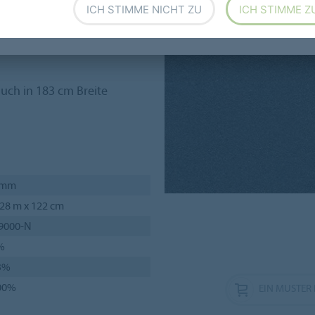
ICH STIMME NICHT ZU
ICH STIMME Z
auch in 183 cm Breite
 mm
28 m x 122 cm
 9000-N
%
3%
00%
EIN MUSTER 