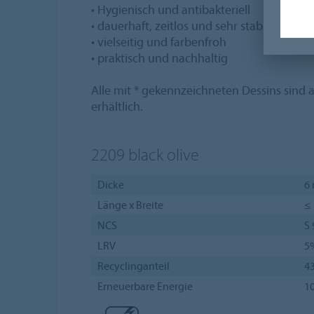
• Hygienisch und antibakteriell
• dauerhaft, zeitlos und sehr stabil
• vielseitig und farbenfroh
• praktisch und nachhaltig
Alle mit * gekennzeichneten Dessins sind 
erhältlich.
2209
black olive
Dicke
6
Länge x Breite
≤ 
NCS
S
LRV
5
Recyclinganteil
4
Erneuerbare Energie
1