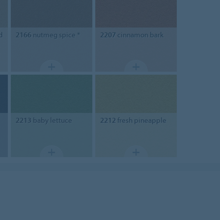
d
2166
nutmeg spice *
2207
cinnamon bark
2213
baby lettuce
2212
fresh pineapple