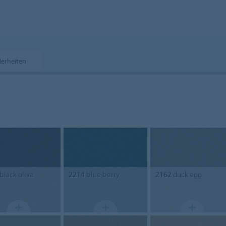
erheiten
black olive
2214
blue berry
2162
duck egg