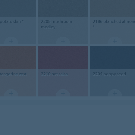
potato skin *
2208
mushroom
2186
blanched almon
medley
*
tangerine zest
2210
hot salsa
2204
poppy seed