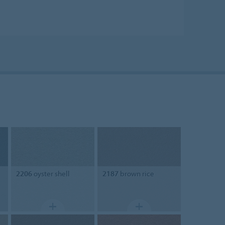
2206
oyster shell
2187
brown rice