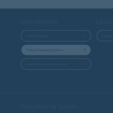
Forbo Websites
Land 
Forbo Gruppe
Land a
Forbo Flooring Systems
Forbo Movement Systems
Forbo Flooring Systems