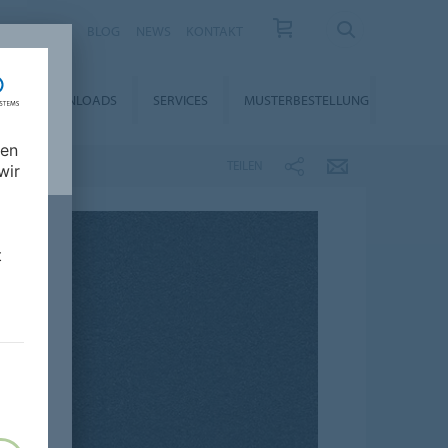
KARRIERE
BLOG
NEWS
KONTAKT
DOWNLOADS
SERVICES
MUSTERBESTELLUNG
nen
TEILEN
wir
t