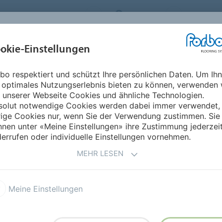
ORBO FLOORING SYSTEMS
AUSTRIA
ÜBER UNS
okie-Einstellungen
RODUKTE
EINSATZBEREICHE
REFERENZEN
NACHHALTIGKEIT
bo respektiert und schützt Ihre persönlichen Daten. Um Ih
rd
Bulletin Board
 optimales Nutzungserlebnis bieten zu können, verwenden 
 unserer Webseite Cookies und ähnliche Technologien.
solut notwendige Cookies werden dabei immer verwendet,
rige Cookies nur, wenn Sie der Verwendung zustimmen. Sie
nen unter «Meine Einstellungen» ihre Zustimmung jederzei
errufen oder individuelle Einstellungen vornehmen.
otizboard und für alle
MEHR LESEN
 Informationen
Meine Einstellungen