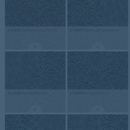
313003
Vortex terracotta A3
314003
Vortex terracotta A4
312004
Vortex blue A2
313004
Vortex blue A3