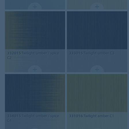
332015
Twilight umber / spice
333015
Twilight umber C3
C2
334015
Twilight umber / spice
331016
Twilight amber C1
C4