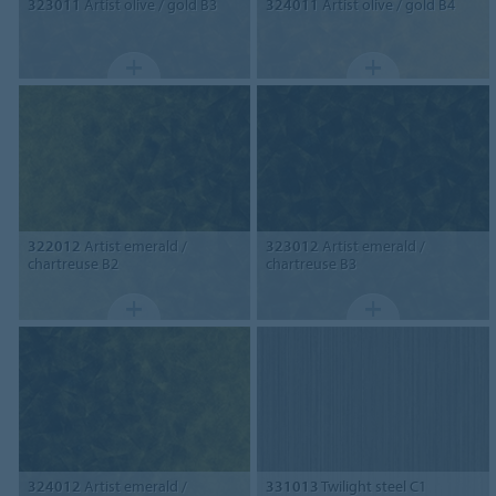
323011
Artist olive / gold B3
324011
Artist olive / gold B4
322012
Artist emerald /
323012
Artist emerald /
chartreuse B2
chartreuse B3
324012
Artist emerald /
331013
Twilight steel C1