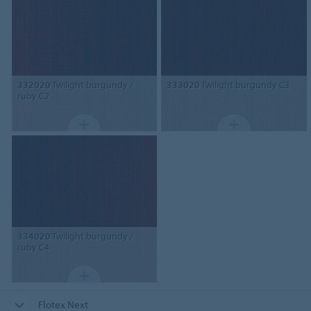
332020
Twilight burgundy /
333020
Twilight burgundy C3
ruby C2
334020
Twilight burgundy /
ruby C4
Flotex Next