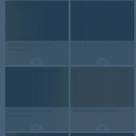
332018
Twilight emerald /
333018
Twilight emerald C3
chartreuse C2
334018
Twilight emerald /
331019
Twilight taupe C1
chartreuse C4