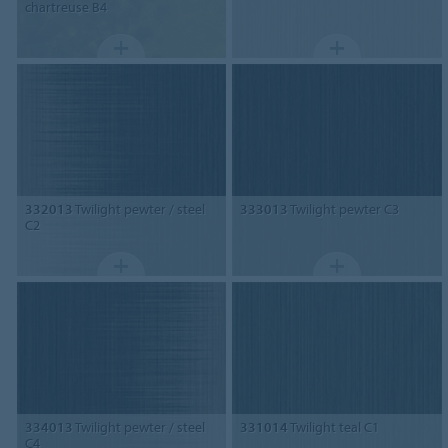
chartreuse B4
332013
Twilight pewter / steel
333013
Twilight pewter C3
C2
334013
Twilight pewter / steel
331014
Twilight teal C1
C4