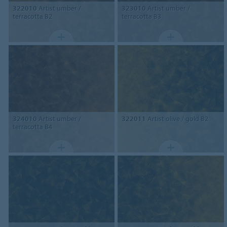
322010
Artist umber /
323010
Artist umber /
terracotta B2
terracotta B3
324010
Artist umber /
322011
Artist olive / gold B2
terracotta B4