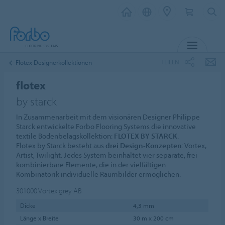
MENÜ
TEILEN
Flotex Designerkollektionen
flotex
by starck
In Zusammenarbeit mit dem visionären Designer Philippe
Starck entwickelte Forbo Flooring Systems die innovative
textile Bodenbelagskollektion:
FLOTEX BY STARCK
.
Flotex by Starck besteht aus
drei Design-Konzepten
: Vortex,
Artist, Twilight. Jedes System beinhaltet vier separate, frei
kombinierbare Elemente, die in der vielfältigen
Kombinatorik individuelle Raumbilder ermöglichen.
301000
Vortex grey AB
Dicke
4,3 mm
Länge x Breite
30 m x 200 cm