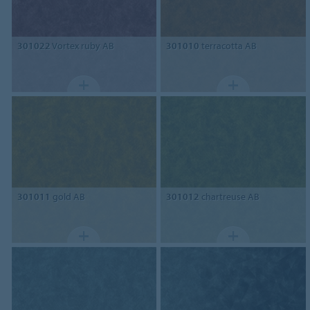
301022
Vortex ruby AB
301010
terracotta AB
301011
gold AB
301012
chartreuse AB