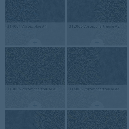
314004
Vortex blue A4
312005
Vortex chartreuse A2
313005
Vortex chartreuse A3
314005
Vortex chartreuse A4