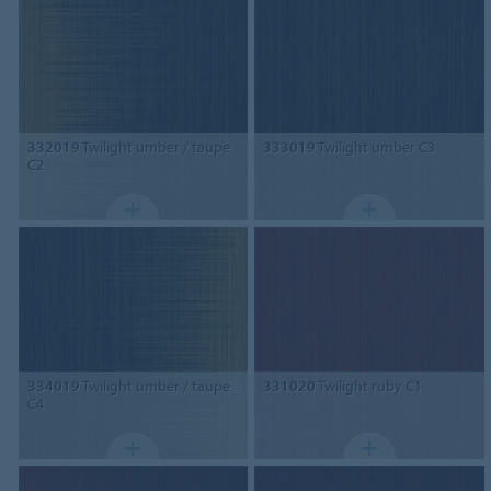
332019
Twilight umber / taupe
333019
Twilight umber C3
C2
334019
Twilight umber / taupe
331020
Twilight ruby C1
C4