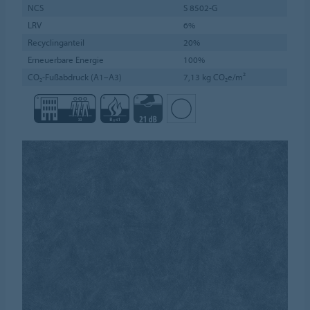
NCS
S 8502-G
LRV
6%
Recyclinganteil
20%
Erneuerbare Energie
100%
CO₂-Fußabdruck (A1–A3)
7,13 kg CO₂e/m²