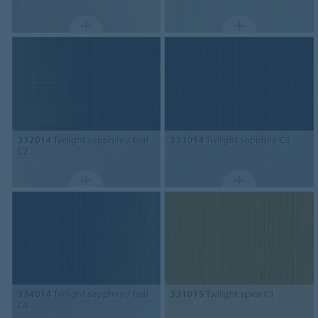
332014
Twilight sapphire / teal
333014
Twilight sapphire C3
C2
334014
Twilight sapphire / teal
331015
Twilight spice C1
C4