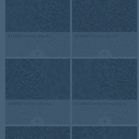
312002
Vortex ruby A2
313002
Vortex ruby A3
314002
Vortex ruby A4
312003
Vortex terracotta A2