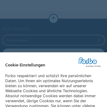
Forbo Websites
Forbo Gruppe
Forbo Flooring Systems
Cookie-Einstellungen
Forbo Movement Systems
Forbo respektiert und schützt Ihre persönlichen
Daten. Um Ihnen ein optimales Nutzungserlebnis
bieten zu können, verwenden wir auf unserer
Land auswählen
Webseite Cookies und ähnliche Technologien.
Absolut notwendige Cookies werden dabei immer
Land auswählen
verwendet, übrige Cookies nur, wenn Sie der
Verwendung zustimmen. Sie können unter «Meine