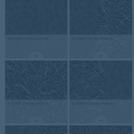
301000
Vortex grey AB
312001
Vortex white A2
313001
Vortex white A3
314001
Vortex white A4