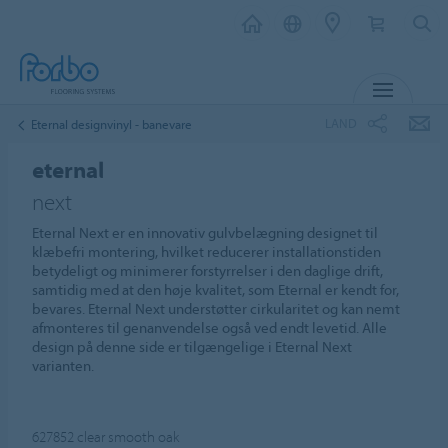
MENU
LAND
Eternal designvinyl - banevare
eternal
next
Eternal Next er en innovativ gulvbelægning designet til
klæbefri montering, hvilket reducerer installationstiden
betydeligt og minimerer forstyrrelser i den daglige drift,
samtidig med at den høje kvalitet, som Eternal er kendt for,
bevares. Eternal Next understøtter cirkularitet og kan nemt
afmonteres til genanvendelse også ved endt levetid. Alle
design på denne side er tilgængelige i Eternal Next
varianten.
627852
clear smooth oak