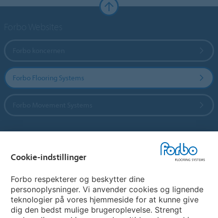
Forbo Websites
Forbo koncernen
Forbo Flooring Systems
Forbo Movement Systems
Vælg land
Cookie-indstillinger
Vælg land
Forbo respekterer og beskytter dine
personoplysninger. Vi anvender cookies og lignende
teknologier på vores hjemmeside for at kunne give
My Forbo
dig den bedst mulige brugeroplevelse. Strengt