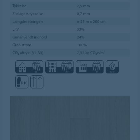
Tykkelse
2,5 mm
Slidlagets tykkelse
0,7 mm
Længderetningen
± 21 m x 200 cm
LRV
33%
Genanvendt indhold
24%
Grøn strøm
100%
CO₂ aftryk (A1-A3)
7,32 kg CO₂e/m²