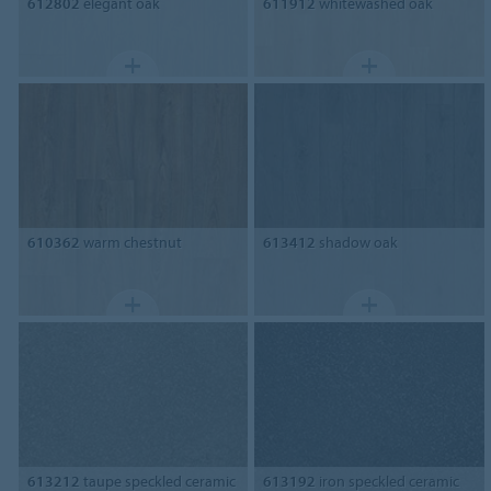
612802
elegant oak
611912
whitewashed oak
610362
warm chestnut
613412
shadow oak
613212
taupe speckled ceramic
613192
iron speckled ceramic