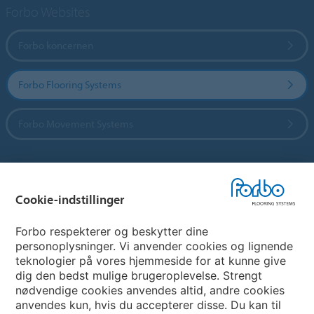
Forbo Websites
Forbo koncernen
Forbo Flooring Systems
Forbo Movement Systems
Vælg land
Cookie-indstillinger
Vælg land
Forbo respekterer og beskytter dine
personoplysninger. Vi anvender cookies og lignende
teknologier på vores hjemmeside for at kunne give
My Forbo
dig den bedst mulige brugeroplevelse. Strengt
nødvendige cookies anvendes altid, andre cookies
Nuway entrance systems
anvendes kun, hvis du accepterer disse. Du kan til