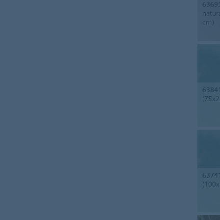
6369
natur
cm)
6384
(75x2
6374
(100x