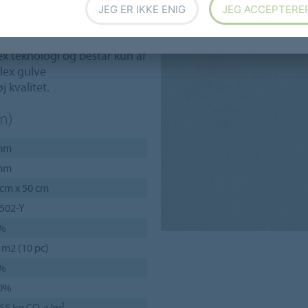
elser af driften og de kan
JEG ER IKKE ENIG
JEG ACCEPTERE
ex teknologi og består kun af
Flex gulve
 kvalitet.
m)
mm
mm
 cm x 50 cm
2502-Y
%
 m2 (10 pc)
%
0%
,55 kg CO₂e/m²