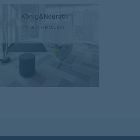
König&Neurath
MERE INFORMATION