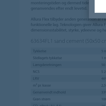
monteringstiden og dermed tiden til afbryd
genanvendes efter endt levetid.
Allura Flex tilbyder anden generation af Fl
funktionelle lag. Teknologien giver Allura 
dimensionsstabilitet, styrke, ydeevne og høj
63634FL1
sand cement (50x50 c
Tykkelse
5 
Slidlagets tykkelse
1 
Længderetningen
50
NCS
S 
LRV
46
m² pr. kasse
2,5
Genanvendt indhold
33
Grøn strøm
10
CO₂ aftryk (A1-A3)
16