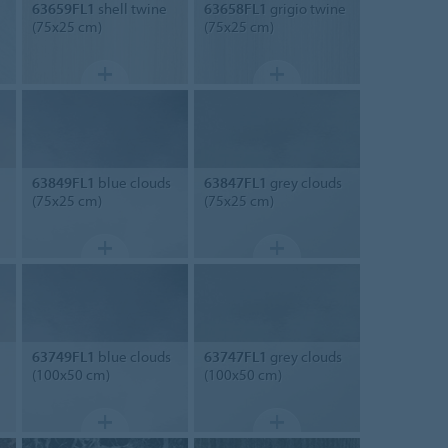
63659FL1
shell twine
63658FL1
grigio twine
(75x25 cm)
(75x25 cm)
63849FL1
blue clouds
63847FL1
grey clouds
(75x25 cm)
(75x25 cm)
63749FL1
blue clouds
63747FL1
grey clouds
(100x50 cm)
(100x50 cm)