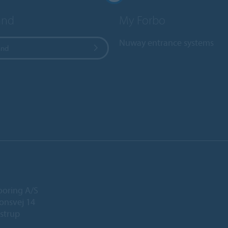
and
My Forbo
Nuway entrance systems
and
ooring A/S
onsvej 14
strup