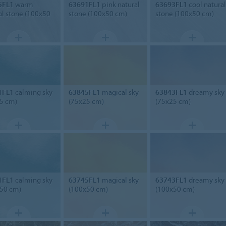
5FL1
warm
63691FL1
pink natural
63693FL1
cool natural
al stone (100x50
stone (100x50 cm)
stone (100x50 cm)
1FL1
calming sky
63845FL1
magical sky
63843FL1
dreamy sky
5 cm)
(75x25 cm)
(75x25 cm)
1FL1
calming sky
63745FL1
magical sky
63743FL1
dreamy sky
50 cm)
(100x50 cm)
(100x50 cm)