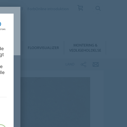
EV
KONTAKT
ForbOnline introduktion
MONTERING &
RHANDLER
FLOORVISUALIZER
de
VEDLIGEHOLDELSE
gt
LAND
de
lle