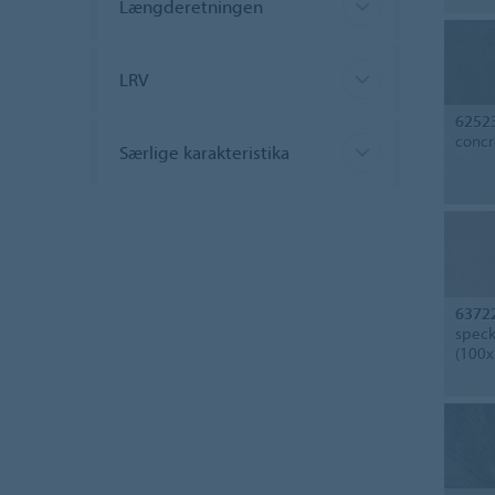
Længderetningen
LRV
6252
concr
Særlige karakteristika
6372
speck
(100x