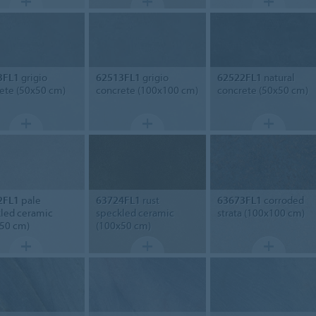
3FL1
grigio
62513FL1
grigio
62522FL1
natural
ete (50x50 cm)
concrete (100x100 cm)
concrete (50x50 cm)
2FL1
pale
63724FL1
rust
63673FL1
corroded
led ceramic
speckled ceramic
strata (100x100 cm)
50 cm)
(100x50 cm)