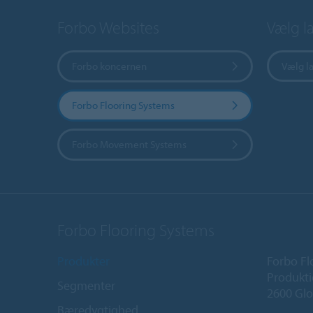
Forbo Websites
Vælg l
Forbo koncernen
Vælg l
Forbo Flooring Systems
Forbo Movement Systems
Forbo Flooring Systems
Produkter
Forbo Fl
Produkti
Segmenter
2600 Glo
Bæredygtighed