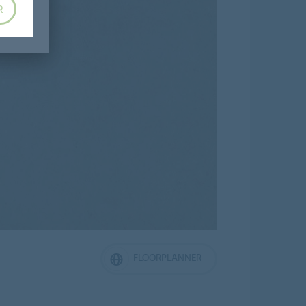
R
FLOORPLANNER