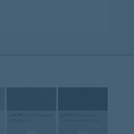
63638FL1
rock cement
62418FL1
charcoal
(50x50 cm)
concrete (50x50 cm)