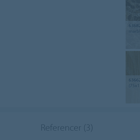
6368
marbl
6366
(75x1
Referencer
(3)