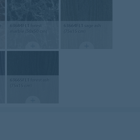
e
63684FL1
forest
63664FL1
sage ash
marble (50x50 cm)
(75x15 cm)
63665FL1
forest ash
(75x15 cm)