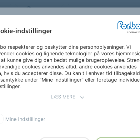
S
DENMARK
OM OS
KARRIERE
NYHEDSBR
okie-indstillinger
bo respekterer og beskytter dine personoplysninger. Vi
GUIDE &
BÆREDYGTIGHED
DOWNLOADS
FO
vender cookies og lignende teknologier på vores hjemmesi
INSPIRATION
 at kunne give dig den bedst mulige brugeroplevelse. Stren
dvendige cookies anvendes altid, andre cookies anvendes
e
Løslagte fliser og planker
Allura Flex Material
, hvis du accepterer disse. Du kan til enhver tid tilbagekal
 samtykke under ”Mine indstillinger” eller foretage individue
stillinger.
LÆS MERE
Mine indstillinger
ning til krævende miljøer som
 fikseringslim minimerer