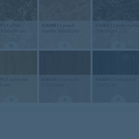
2FL1
ochre
63688FL1
peach
63686FL1
terra marbl
e (50x50 cm)
marble (50x50 cm)
(50x50 cm)
2FL1
ochre ash
63663FL1
terra ash
63666FL1
indigo ash
5 cm)
(75x15 cm)
(75x15 cm)