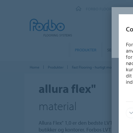
FORBO FLOORING SYSTEM
Co
For
PRODUKTER
SEGMENTER
an
for
nø
Home
Produkter
Fast Flooring - hurtigt monterede gulv
kun
dit
ind
allura flex"
material
Allura Flex" 1,0 er den bedste LVT gulvløs
butikker og kontorer. Forbos LVT gulv med