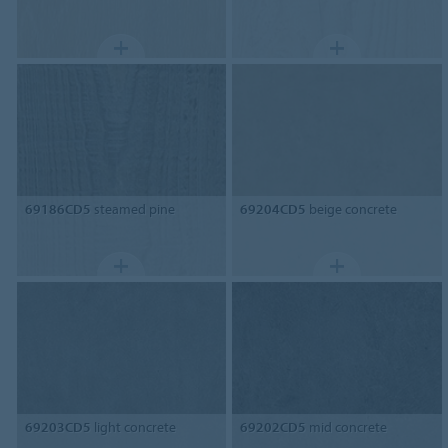
69186CD5
steamed pine
69204CD5
beige concrete
69203CD5
light concrete
69202CD5
mid concrete