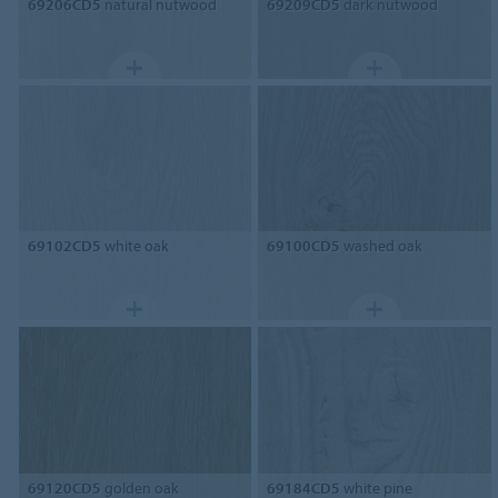
69206CD5
natural nutwood
69209CD5
dark nutwood
69102CD5
white oak
69100CD5
washed oak
69120CD5
golden oak
69184CD5
white pine