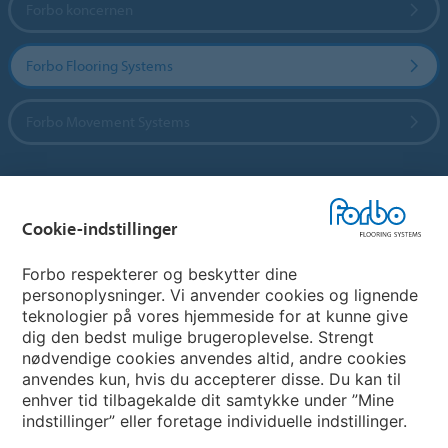
Forbo koncernen
Forbo Flooring Systems
Forbo Movement Systems
Vælg land
Cookie-indstillinger
Vælg land
Forbo respekterer og beskytter dine
personoplysninger. Vi anvender cookies og lignende
teknologier på vores hjemmeside for at kunne give
My Forbo
dig den bedst mulige brugeroplevelse. Strengt
nødvendige cookies anvendes altid, andre cookies
Nuway entrance systems
anvendes kun, hvis du accepterer disse. Du kan til
enhver tid tilbagekalde dit samtykke under ”Mine
indstillinger” eller foretage individuelle indstillinger.