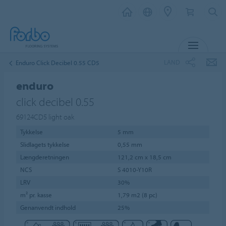
MENU
LAND
Enduro Click Decibel 0.55 CD5
enduro
click decibel 0.55
69124CD5
light oak
Tykkelse
5 mm
Slidlagets tykkelse
0,55 mm
Længderetningen
121,2 cm x 18,5 cm
NCS
S 4010-Y10R
LRV
30%
m² pr. kasse
1,79 m2 (8 pc)
Genanvendt indhold
25%