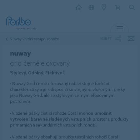
MENU
SDÍLET
Nuway vnitřní vstupní rohože
nuway
grid černě eloxovaný
'Stylový. Odolný. Efektivní.'
• Nuway Grid černě eloxovaný nabízí stejné funkční
charakteristiky a je k dispozici se stejnými vloženými pásky
jako Nuway Grid, ale se stylovým černým eloxovaným
povrchem.
• Vložené pásky čisticí rohože Coral
mohou umožnit
vytvoření barevně sladěných vstupních prostor
s produkty
primárních a sekundárních vstupních rohoží.
• Vložené pásky obsahují proužky textilních rohoží Coral