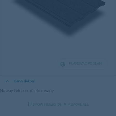
PLÁNOVAČ PODLAH
Barvy dekorů
Nuway Grid černě eloxovaný
SHOW FILTERS
(0)
REMOVE ALL