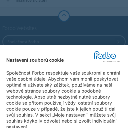
Instalace a čištění
Forbo Websites
Společnost Forbo
Forbo Flooring Systems
Nastavení souborů cookie
Společnost Forbo respektuje vaše soukromí a chrání
Forbo Movement Systems
vaše osobní údaje. Abychom vám mohli poskytovat
optimální uživatelský zážitek, používáme na naší
webové stránce soubory cookie a podobné
technologie. Absolutně nezbytně nutné soubory
Pobočky
cookie se přitom používají vždy, ostatní soubory
cookie pouze v případě, že jste k jejich použití dali
Vyberte svou zemi
svůj souhlas. V sekci „Moje nastavení“ můžete svůj
souhlas kdykoliv odvolat nebo si zvolit individuální
nastavení.