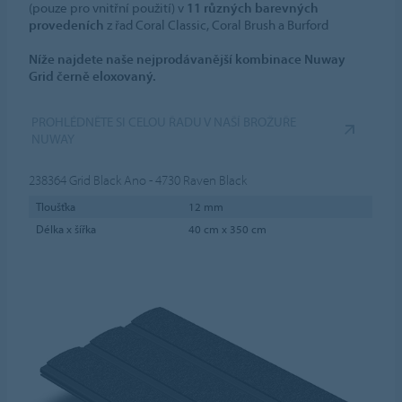
(pouze pro vnitřní použití) v
11 různých barevných
provedeních
z řad Coral Classic, Coral Brush a Burford
Níže najdete naše nejprodávanější kombinace Nuway
Grid černě eloxovaný.
PROHLÉDNĚTE SI CELOU ŘADU V NAŠÍ BROŽUŘE
NUWAY
238364
Grid Black Ano - 4730 Raven Black
Tloušťka
12 mm
Délka x šířka
40 cm x 350 cm