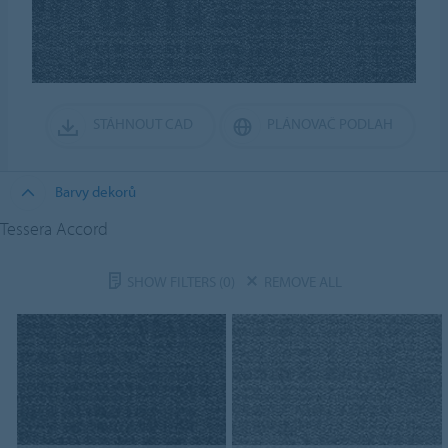
STÁHNOUT CAD
PLÁNOVAČ PODLAH
Barvy dekorů
Tessera Accord
SHOW FILTERS
(0)
REMOVE ALL