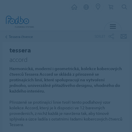
MENU
SDÍLET
Tessera čtverce
tessera
accord
Harmonická, moderní i geometrická, kolekce kobercových
čtverců Tessera Accord se skládá z přirozeně se
protínajících linií, které spolupracují na vytvoření
jednoho, univerzálně přitažlivého designu, vhodného do
každého interiéru.
Přirozeně se protínající linie tvoří tento podlahový vzor
kolekce Accord, který je k dispozici ve 12 barevných
provedeních, z nichž každá je navržena tak, aby tónově
splývala a úzce ladila s ostatními řadami kobercových čtverců
Tessera.