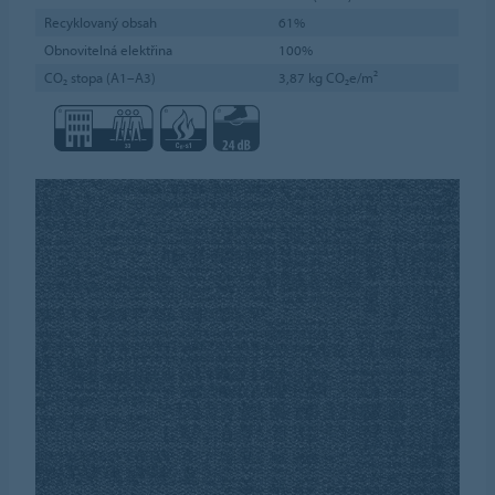
Recyklovaný obsah
61%
Obnovitelná elektřina
100%
CO₂ stopa (A1–A3)
3,87 kg CO₂e/m²