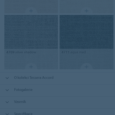
4709
silver shadow
4711
aqua med
O kolekci Tessera Accord
Fotogalerie
Vzorník
Specifikace