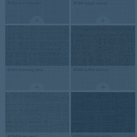
4702
noir thunder
4700
magic carpet
4701
morning dew
4706
coffee walnut
4704
linen pearl
4703
enduring earth