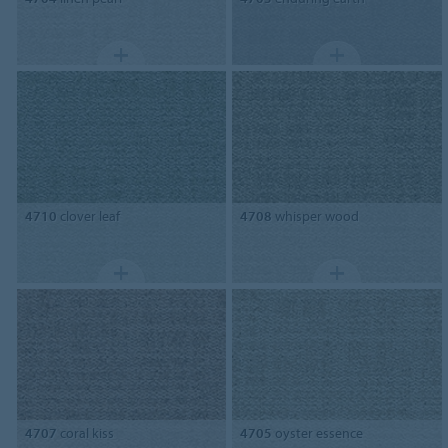
4710
clover leaf
4708
whisper wood
4707
coral kiss
4705
oyster essence