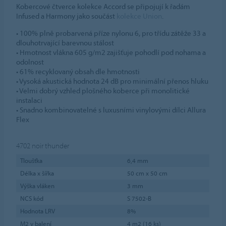
Kobercové čtverce kolekce Accord se připojují k řadám
Infused a Harmony jako součást
kolekce Union
.
• 100% plně probarvená příze nylonu 6, pro třídu zátěže 33 a
dlouhotrvající barevnou stálost
• Hmotnost vlákna 605 g/m2 zajišťuje pohodlí pod nohama a
odolnost
• 61% recyklovaný obsah dle hmotnosti
• Vysoká akustická hodnota 24 dB pro minimální přenos hluku
• Velmi dobrý vzhled plošného koberce při monolitické
instalaci
• Snadno kombinovatelné s luxusními vinylovými dílci Allura
Flex
4702
noir thunder
Tloušťka
6,4 mm
Délka x šířka
50 cm x 50 cm
Výška vláken
3 mm
NCS kód
S 7502-B
Hodnota LRV
8%
M2 v balení
4 m2 (16 ks)