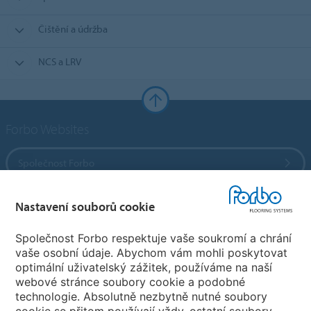
Čištění a údržba
NCS a LRV
Forbo Websites
Společnost Forbo
Forbo Flooring Systems
Nastavení souborů cookie
Společnost Forbo respektuje vaše soukromí a chrání
Forbo Movement Systems
vaše osobní údaje. Abychom vám mohli poskytovat
optimální uživatelský zážitek, používáme na naší
webové stránce soubory cookie a podobné
technologie. Absolutně nezbytně nutné soubory
Pobočky
cookie se přitom používají vždy, ostatní soubory