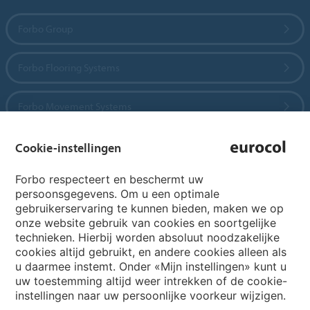
Forbo Group
Forbo Flooring Systems
Forbo Movement Systems
Cookie-instellingen
Country sites
Forbo respecteert en beschermt uw
persoonsgegevens. Om u een optimale
Choose your country
gebruikerservaring te kunnen bieden, maken we op
onze website gebruik van cookies en soortgelijke
technieken. Hierbij worden absoluut noodzakelijke
cookies altijd gebruikt, en andere cookies alleen als
My Forbo
u daarmee instemt. Onder «Mijn instellingen» kunt u
Archief webinars
uw toestemming altijd weer intrekken of de cookie-
instellingen naar uw persoonlijke voorkeur wijzigen.
Archief webinars architecten